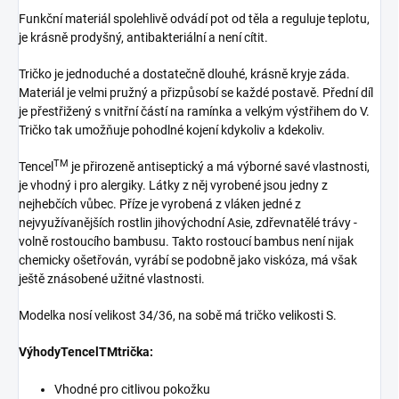
Funkční materiál spolehlivě odvádí pot od těla a reguluje teplotu,
je krásně prodyšný, antibakteriální a není cítit.
Tričko je jednoduché a dostatečně dlouhé, krásně kryje záda.
Materiál je velmi pružný a přizpůsobí se každé postavě. Přední díl
je přestřižený s vnitřní částí na ramínka a velkým výstřihem do V.
Tričko tak umožňuje pohodlné kojení kdykoliv a kdekoliv.
TM
Tencel
je přirozeně antiseptický a má výborné savé vlastnosti,
je vhodný i pro alergiky. Látky z něj vyrobené jsou jedny z
nejhebčích vůbec. Příze je vyrobená z vláken jedné z
nejvyužívanějších rostlin jihovýchodní Asie, zdřevnatělé trávy -
volně rostoucího bambusu. Takto rostoucí bambus není nijak
chemicky ošetřován, vyrábí se podobně jako viskóza, má však
ještě znásobené užitné vlastnosti.
Modelka nosí velikost 34/36, na sobě má tričko velikosti S.
VýhodyTencelTMtrička:
Vhodné pro citlivou pokožku