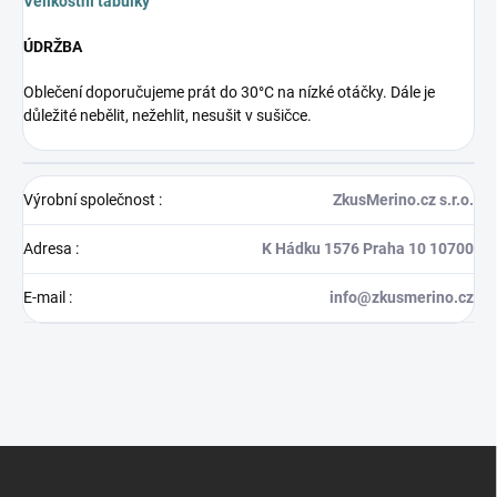
Velikostní tabulky
ÚDRŽBA
Oblečení doporučujeme prát do 30°C na nízké otáčky. Dále je
důležité nebělit, nežehlit, nesušit v sušičce.
Výrobní společnost
:
ZkusMerino.cz s.r.o.
Adresa
:
K Hádku 1576 Praha 10 10700
E-mail
:
info@zkusmerino.cz
Z
á