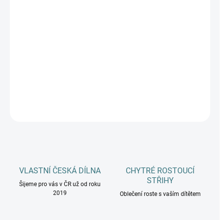
VELIKOSTI
DOSPĚLÍ
MŮŽEME DORUČIT DO:
ZVOLTE VARIANTU
−
+
Přidat do košíku
DETAILNÍ INFORMACE
ZEPTAT SE
HLÍDAT
VLASTNÍ ČESKÁ DÍLNA
CHYTRÉ ROSTOUCÍ
STŘIHY
Šijeme pro vás v ČR už od roku
2019
Oblečení roste s vaším dítětem