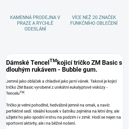
KAMENNÁ PRODEJNA V
VÍCE NEŽ 20 ZNAČEK
PRAZE A RYCHLÉ
FUNKČNÍHO OBLEČENÍ
ODESLÁNÍ
TM
Dámské Tencel
kojicí tričko ZM Basic s
dlouhým rukávem - Bubble gum.
Jemné jako obláček a chladivé jako jarní vánek. Takové je kojicí
tričko ZM Basic vyrobené z unikátní eukalyptové viskózy -
TM
Tencelu
.
Tričko je velmi pohodlné, hedvábně jemné na omak, a navíc
perfektně sedí. Ideální kousek v šatníku zejména na letní dny, ale
užijete ho jako spodní vrstvu na podzim i v zimě. Hodí se nejen na
sportovní aktivity, ale i na běžné nošení.