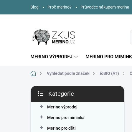
Přejít
Blog
Proč merino?
Průvodce nákupem merina
na
obsah
MERINO VÝPRODEJ
MERINO PRO MIMIN
Domů
Vyhledat podle značek
ioBIO (AT)
Č
P
Kategorie
o
Přeskočit
s
kategorie
t
Merino výprodej
r
Merino pro miminka
a
n
Merino pro děti