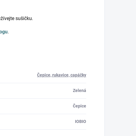
žívejte sušičku.
logu
.
Čepice, rukavice, capáčky
Zelená
Čepice
IOBIO