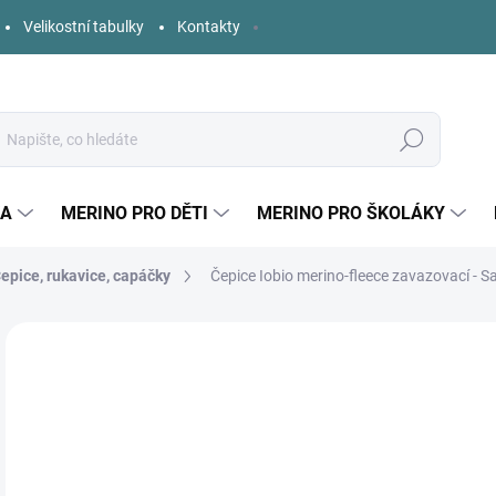
Velikostní tabulky
Kontakty
Hledat
KA
MERINO PRO DĚTI
MERINO PRO ŠKOLÁKY
epice, rukavice, capáčky
Čepice Iobio merino-fleece zavazovací - 
Neohodnoceno
Podrobnosti hodnocení
ZNAČKA:
IOBIO
o
Měr
ZVO
cena
VEL