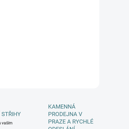
EME DORUČIT DO:
ZVOLTE VARIANTU
−
+
Přidat do košíku
ILNÍ INFORMACE
ZEPTAT SE
HLÍDAT
KAMENNÁ
 STŘIHY
PRODEJNA V
PRAZE A RYCHLÉ
s vaším