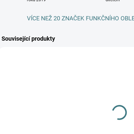
VÍCE NEŽ 20 ZNAČEK FUNKČNÍHO OBL
Související produkty
SKLADEM
(1 KS)
OVERAL IOBIO
vařená vlna -
Antracit
2 690 Kč