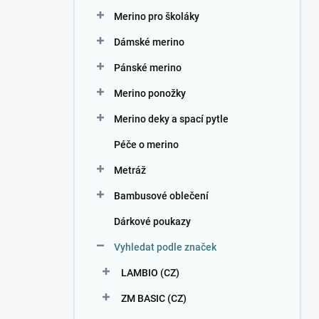
n
Merino pro školáky
í
p
Dámské merino
a
n
Pánské merino
e
Merino ponožky
l
Merino deky a spací pytle
Péče o merino
Metráž
Bambusové oblečení
Dárkové poukazy
Vyhledat podle značek
LAMBIO (CZ)
ZM BASIC (CZ)