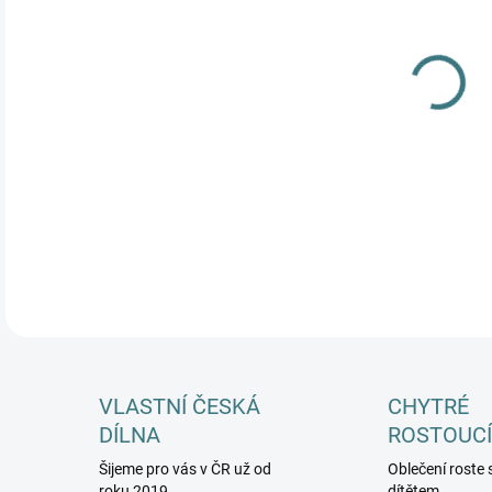
MŮŽ
DETA
VLASTNÍ ČESKÁ
CHYTRÉ
DÍLNA
ROSTOUCÍ
Šijeme pro vás v ČR už od
Oblečení roste 
roku 2019
dítětem