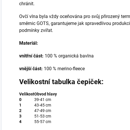
chránit.
Ovčí vlna byla vždy oceňována pro svůj přirozený ter
směrnic GOTS, garantujeme jak spravedlivou produkci 
podmínky zvířat.
Materiál:
vnitřní část:
100 % organická bavlna
vnější část:
100 % merino-fleece
Velikostní tabulka čepiček:
Velikost
Obvod hlavy
0
39-41 cm
1
43-45 cm
2
47-49 cm
3
51-53 cm
4
55-57 cm