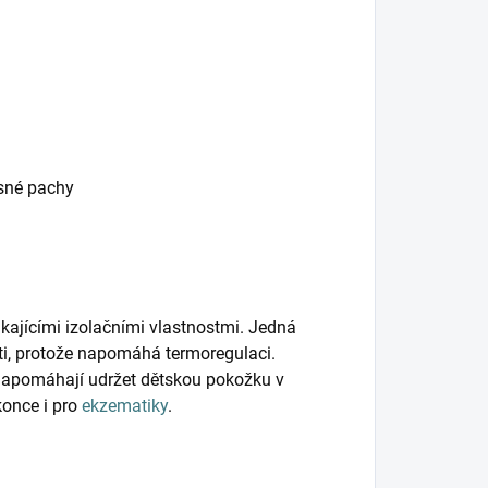
esné pachy
kajícími izolačními vlastnostmi. Jedná
ěti, protože napomáhá termoregulaci.
napomáhají udržet dětskou pokožku v
konce i pro
ekzematiky
.