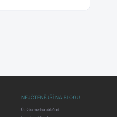
NEJČTENĚJŠÍ NA BLOGU
Údržba merino oblečení