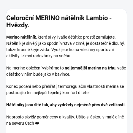
Celoroční MERINO nátělník Lambio -
Hvězdy.
Merino nátělník
, které si vy i vaše děťátko prostě zamilujete.
Nátělník je skvělý jako spodní vrstva v zimě, je dostatečně dlouhý,
takže krásně kryje záda. Využijete ho na všechny sportovní
aktivity i zimní radovánky na sněhu.
Na merino oblečení vybíráme to
nejjemnější merino na trhu
, vaše
děťátko v něm bude jako v bavlnce.
Konec pocení nebo přehřátí, termoregulační vlastnosti merina se
postarají o ten nejlepší tepelný komfort dítěte!
Nátělníky jsou šité tak, aby vydržely nejméně přes dvě velikosti.
Naprosto skvělý poměr ceny a kvality. Ušito s láskou v malé dílně
na severu Čech ❤️