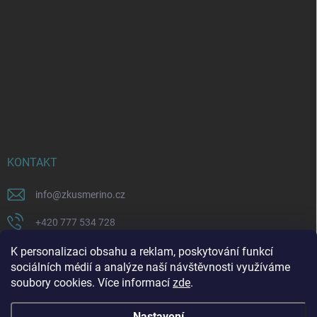
KONTAKT
info
@
zkusmerino.cz
+420 777 534 728
https://www.facebook.com/zkusmerino/
K personalizaci obsahu a reklam, poskytování funkcí
sociálních médií a analýze naší návštěvnosti využíváme
zkusmerino.cz
soubory cookies. Více informací
zde
.
Nastavení