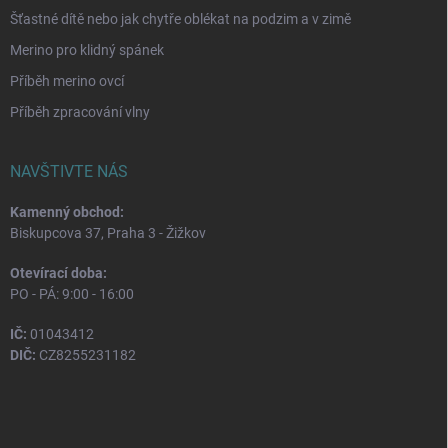
Šťastné dítě nebo jak chytře oblékat na podzim a v zimě
Merino pro klidný spánek
Příběh merino ovcí
Příběh zpracování vlny
NAVŠTIVTE NÁS
Kamenný obchod:
Biskupcova 37, Praha 3 - Žižkov
Otevírací doba:
PO - PÁ: 9:00 - 16:00
IČ:
01043412
DIČ:
CZ8255231182