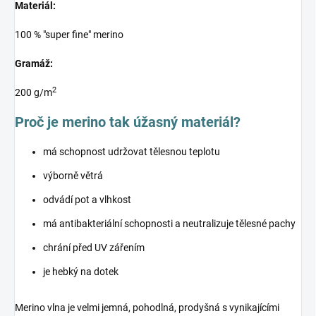
Materiál:
100 % "super fine" merino
Gramáž:
2
200 g/m
Proč je merino tak úžasný materiál?
má schopnost udržovat tělesnou teplotu
výborně větrá
odvádí pot a vlhkost
má antibakteriální schopnosti a neutralizuje tělesné pachy
chrání před UV zářením
je hebký na dotek
Merino vlna je velmi jemná, pohodlná, prodyšná s vynikajícími