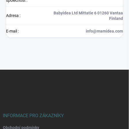
společnost
:
Babyidea Ltd Mittatie 6 01260 Vantaa
Adresa
:
Finland
E-mail
:
info@mamidea.com
Z
á
p
a
t
í
INFORMACE PRO ZÁKAZNÍKY
Obchodní podmínky