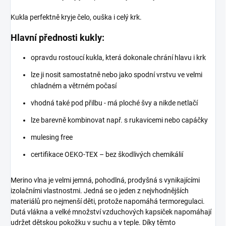
Kukla perfektně kryje čelo, ouška i celý krk.
Hlavní přednosti kukly:
opravdu rostoucí kukla, která dokonale chrání hlavu i krk
lze ji nosit samostatně nebo jako spodní vrstvu ve velmi
chladném a větrném počasí
vhodná také pod přilbu
- má ploché švy a nikde netlačí
lze barevně kombinovat např. s rukavicemi nebo capáčky
mulesing free
certifikace OEKO-TEX – bez škodlivých chemikálií
Merino vlna je velmi jemná, pohodlná, prodyšná s vynikajícími
izolačními vlastnostmi. Jedná se o jeden z nejvhodnějších
materiálů pro nejmenší děti, protože napomáhá termoregulaci.
Dutá vlákna a velké množství vzduchových kapsiček napomáhají
udržet dětskou pokožku v suchu a v teple. Díky těmto