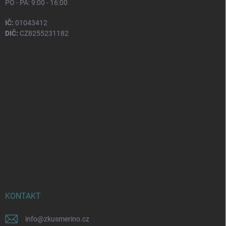
PO - PÁ: 9:00 - 16:00
IČ:
01043412
DIČ:
CZ8255231182
KONTAKT
info
@
zkusmerino.cz