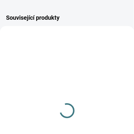
Související produkty
AKCE
SKLADEM
(1 KS)
SKLADEM
(>5 KS)
SONETT Máchadlo 1 L
SONETT Olivový prací
150 Kč
gel na vlnu a hedvábí - 1
L
Do košíku
249 Kč
Do košíku