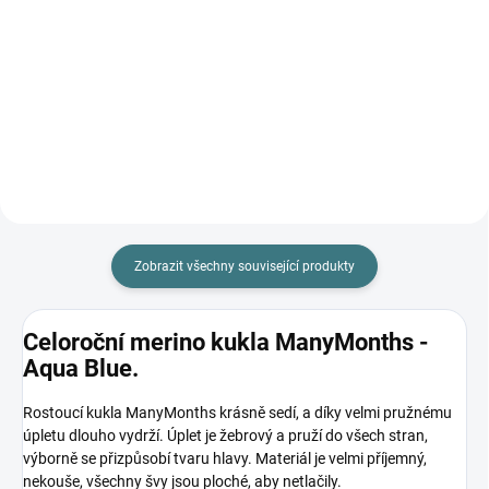
Prémiová péče s bio olivovým
olejem a levandulí. Ekologický
prací gel vyvinutý speciálně pro
nejjemnější merino vlnu a
hedvábí. Neobsahuje enzymy,
vyživuje vlákno a vrací mu...
Zobrazit všechny související produkty
Celoroční merino kukla ManyMonths -
Aqua Blue.
Rostoucí kukla ManyMonths krásně sedí, a díky velmi pružnému
úpletu dlouho vydrží. Úplet je žebrový a pruží do všech stran,
výborně se přizpůsobí tvaru hlavy. Materiál je velmi příjemný,
nekouše, všechny švy jsou ploché, aby netlačily.