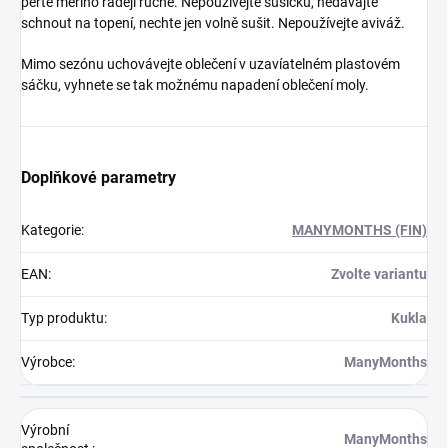
perte merino raději ručně. Nepoužívejte sušičku, nedávajte
schnout na topení, nechte jen volně sušit. Nepoužívejte aviváž.
Mimo sezónu uchovávejte oblečení v uzavíatelném plastovém
sáčku, vyhnete se tak možnému napadení oblečení moly.
Doplňkové parametry
Kategorie
:
MANYMONTHS (FIN)
EAN
:
Zvolte variantu
Typ produktu
:
Kukla
Výrobce
:
ManyMonths
Výrobní
ManyMonths