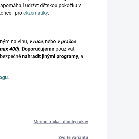
napomáhají udržet dětskou pokožku v
konce i pro
ekzematiky
.
dným na vlnu,
v ruce
, nebo
v pračce
max 400
).
Doporučujeme
používat
bezpečně
nahradit jinými programy
, a
logu
.
Merino trička - dlouhý rukáv
Zvolte variantu