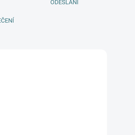
ODESLÁNÍ
EČENÍ
SKLADEM
SKLADEM
(4 KS)
(4 KS)
Kojenecké
Kojenecké
erino legíny
merino legíny
M Basic -
ZM Basic -
inek žebro
Modrozelené
520 Kč
520 Kč