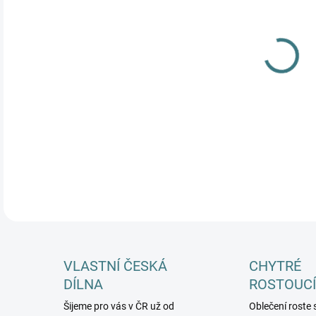
MŮŽ
Reál
na f
veli
DETA
VLASTNÍ ČESKÁ
CHYTRÉ
DÍLNA
ROSTOUCÍ
Šijeme pro vás v ČR už od
Oblečení roste 