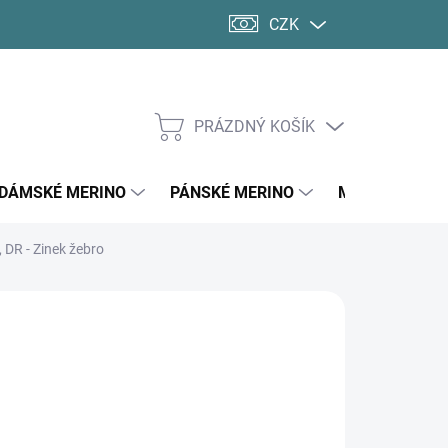
CZK
PRÁZDNÝ KOŠÍK
NÁKUPNÍ
KOŠÍK
DÁMSKÉ MERINO
PÁNSKÉ MERINO
MERINO PONO
 DR - Zinek žebro
40 Kč
ná
LTE VARIANTU
:
SKÉ VELIKOSTI