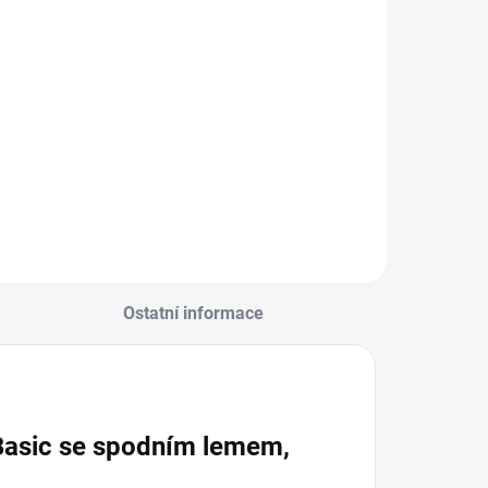
žebro
Detail
Detail
Ostatní informace
 Basic se spodním lemem,