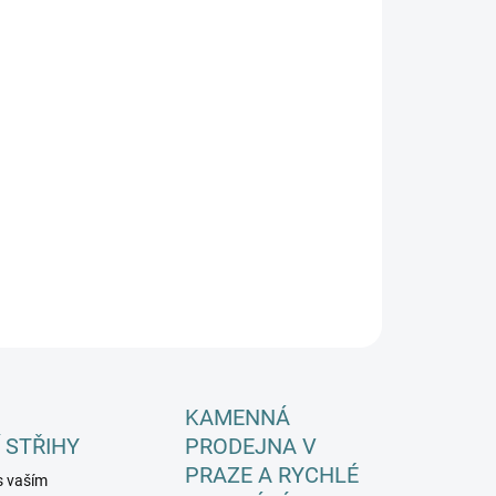
EME DORUČIT DO:
ZVOLTE VARIANTU
−
+
Přidat do košíku
ná barva odpovídá detailní fotografii látky. Děvče
otografii měří 143cm a má na sobě tričko ve
kosti 140/146.
ILNÍ INFORMACE
ZEPTAT SE
HLÍDAT
KAMENNÁ
 STŘIHY
PRODEJNA V
PRAZE A RYCHLÉ
s vaším