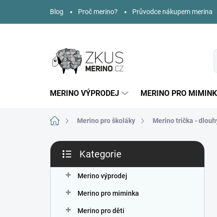
Přejít
Blog
Proč merino?
Průvodce nákupem merina
na
obsah
MERINO VÝPRODEJ
MERINO PRO MIMIN
Domů
Merino pro školáky
Merino trička - dlouh
P
Kategorie
o
Přeskočit
s
kategorie
t
Merino výprodej
r
Merino pro miminka
a
n
Merino pro děti