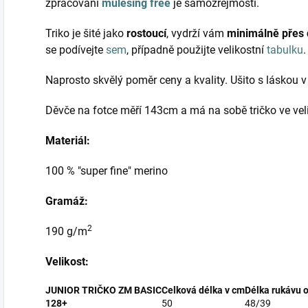
zpracování
mulesing free
je samozřejmostí.
Triko je šité jako
rostoucí
, vydrží vám
minimálně přes d
se podívejte
sem
, případně použijte velikostní
tabulku
Naprosto skvělý poměr ceny a kvality. Ušito s láskou 
Děvče na fotce měří 143cm a má na sobě tričko ve vel
Materiál:
100 % "super fine" merino
Gramáž:
2
190 g/m
Velikost:
JUNIOR TRIČKO ZM BASIC
Celková délka v cm
Délka rukávu 
128+
50
48/39