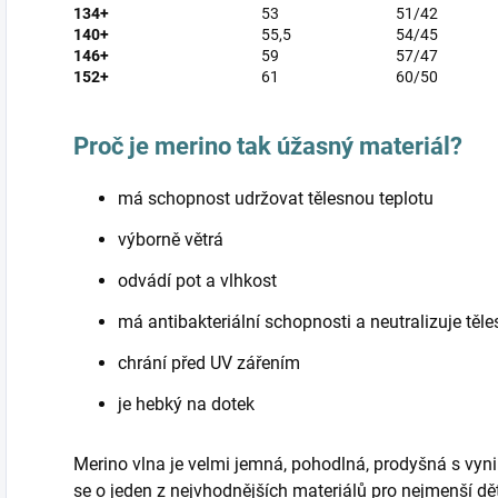
134+
53
51/42
140+
55,5
54/45
146+
59
57/47
152+
61
60/50
Proč je merino tak úžasný materiál?
má schopnost udržovat tělesnou teplotu
výborně větrá
odvádí pot a vlhkost
má antibakteriální schopnosti a neutralizuje těl
chrání před UV zářením
je hebký na dotek
Merino vlna je velmi jemná, pohodlná, prodyšná s vyni
se o jeden z nejvhodnějších materiálů pro nejmenší d