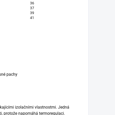
36
37
39
41
esné pachy
kajícími izolačními vlastnostmi. Jedná
ěti, protože napomáhá termoregulaci.