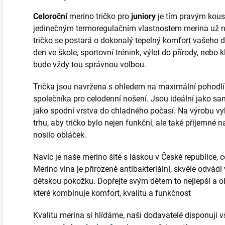
Celoroční
merino tričko pro
juniory
je tím pravým kous
jedinečným termoregulačním vlastnostem merina už nik
tričko se postará o dokonalý tepelný komfort vašeho dít
den ve škole, sportovní trénink, výlet do přírody, nebo 
bude vždy tou správnou volbou.
Trička jsou navržena s ohledem na maximální pohodlí 
společníka pro celodenní nošení. Jsou ideální jako sa
jako spodní vrstva do chladného počasí. Na výrobu vy
trhu, aby tričko bylo nejen funkční, ale také příjemné n
nosilo obláček.
Navíc je naše merino šité s láskou v České republice, 
Merino vlna je přirozeně antibakteriální, skvěle odvádí 
dětskou pokožku. Dopřejte svým dětem to nejlepší a ob
které kombinuje komfort, kvalitu a funkčnost
Kvalitu merina si hlídáme, naši dodavatelé disponují