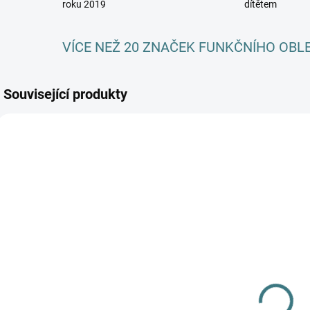
roku 2019
dítětem
VÍCE NEŽ 20 ZNAČEK FUNKČNÍHO OBL
Související produkty
AKCE
AKCE
SKLADEM
SKLADEM
(>5 KS)
(>5 KS)
SONETT
SONETT Sprej
m
Olivový prací
na skvrny 100
Z
gel na vlnu a
ml
Z
hedvábí - 1 L