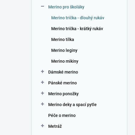
n
Merino pro školáky
í
p
Merino trička - dlouhý rukáv
a
n
Merino trička - krátký rukáv
e
Merino tílka
l
Merino leginy
Merino mikiny
Dámské merino
Pánské merino
Merino ponožky
Merino deky a spací pytle
Péče o merino
Metráž