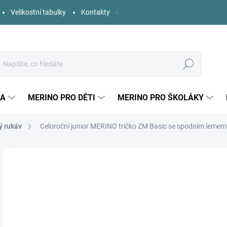
Velikostní tabulky
Kontakty
Hledat
KA
MERINO PRO DĚTI
MERINO PRO ŠKOLÁKY
ý rukáv
Celoroční junior MERINO tričko ZM Basic se spodním lemem,
1 hodnocení
Podrobnosti hodnocení
ZNAČKA:
ZM BASIC
9
Měr
ZVO
cena
DĚT