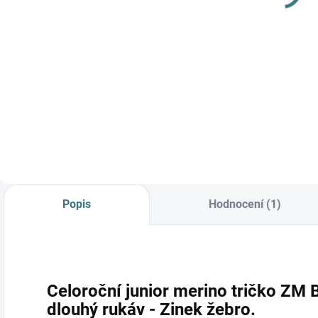
249 Kč
115 Kč
Do košíku
Do košíku
Prémiová péče s
bio olivovým olejem
a levandulí.
Ekologický prací gel
vyvinutý speciálně
pro nejjemnější
merino vlnu a
hedvábí.
Neobsahuje
Popis
Hodnocení (1)
enzymy, vyživuje
vlákno a vrací mu...
Celoroční junior merino tričko ZM
dlouhý rukáv - Zinek žebro.