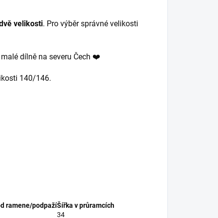
vě velikosti
. Pro výběr správné velikosti
.
v malé dílně na severu Čech ❤️
ikosti 140/146.
od ramene/podpaží
Šířka v průramcích
34