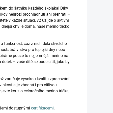
kem do šatníku každého školáka! Díky
dy nehrozí prochladnutí ani přehřátí –
ěte v každé situaci. Ať už jde o aktivní
klidnější chvíle doma, naše merino tričko
a funkčnost, což z nich dělá skvělého
mostatná vrstva pro teplejší dny nebo
bíráme pouze to nejjemnější merino na
a dotek – vaše dítě se bude cítit, jako by
což zaručuje vysokou kvalitu zpracování.
vlhkost a je vhodná i pro citlivou
jevte kouzlo celoročního merino trička,
 všemi dostupnými
certifikacemi
,