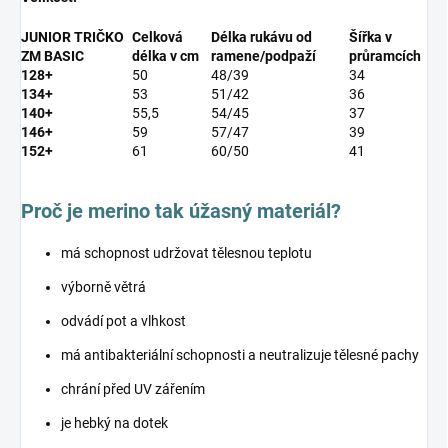
JUNIOR TRIČKO
Celková
Délka rukávu od
Šířka v
ZM BASIC
délka v cm
ramene/podpaží
průramcích
128+
50
48/39
34
134+
53
51/42
36
140+
55,5
54/45
37
146+
59
57/47
39
152+
61
60/50
41
Proč je merino tak úžasný materiál?
má schopnost udržovat tělesnou teplotu
výborně větrá
odvádí pot a vlhkost
má antibakteriální schopnosti a neutralizuje tělesné pachy
chrání před UV zářením
je hebký na dotek