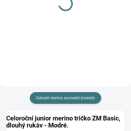
L
810 Kč
249 Kč
Detail
Do košíku
Prémiová péče s bio olivovým
olejem a levandulí. Ekologický
prací gel vyvinutý speciálně pro
nejjemnější merino vlnu a
hedvábí. Neobsahuje enzymy,
vyživuje vlákno a vrací mu...
Zobrazit všechny související produkty
Celoroční junior merino tričko ZM Basic,
dlouhý rukáv - Modré.