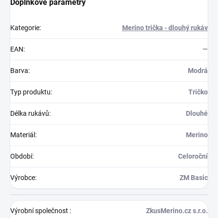
Doplňkové parametry
Kategorie
:
Merino trička - dlouhý rukáv
EAN
:
—
Barva
:
Modrá
Typ produktu
:
Tričko
Délka rukávů
:
Dlouhé
Materiál
:
Merino
Období
:
Celoroční
Výrobce
:
ZM Basic
Výrobní společnost
:
ZkusMerino.cz s.r.o.