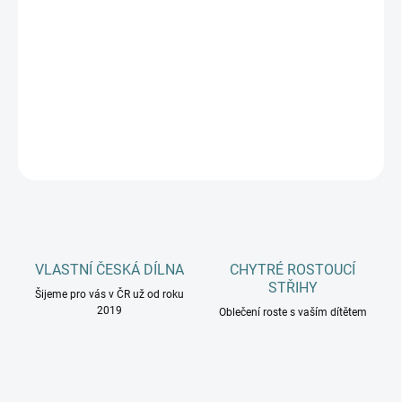
MŮŽEME DORUČIT DO:
12.8.2026
−
+
Přidat do košíku
DETAILNÍ INFORMACE
ZEPTAT SE
HLÍDAT
VLASTNÍ ČESKÁ DÍLNA
CHYTRÉ ROSTOUCÍ
STŘIHY
Šijeme pro vás v ČR už od roku
2019
Oblečení roste s vaším dítětem