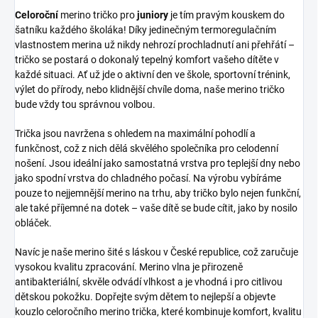
Celoroční
merino tričko pro
juniory
je tím pravým kouskem do
šatníku každého školáka! Díky jedinečným termoregulačním
vlastnostem merina už nikdy nehrozí prochladnutí ani přehřátí –
tričko se postará o dokonalý tepelný komfort vašeho dítěte v
každé situaci. Ať už jde o aktivní den ve škole, sportovní trénink,
výlet do přírody, nebo klidnější chvíle doma, naše merino tričko
bude vždy tou správnou volbou.
Trička jsou navržena s ohledem na maximální pohodlí a
funkčnost, což z nich dělá skvělého společníka pro celodenní
nošení. Jsou ideální jako samostatná vrstva pro teplejší dny nebo
jako spodní vrstva do chladného počasí. Na výrobu vybíráme
pouze to nejjemnější merino na trhu, aby tričko bylo nejen funkční,
ale také příjemné na dotek – vaše dítě se bude cítit, jako by nosilo
obláček.
Navíc je naše merino šité s láskou v České republice, což zaručuje
vysokou kvalitu zpracování. Merino vlna je přirozeně
antibakteriální, skvěle odvádí vlhkost a je vhodná i pro citlivou
dětskou pokožku. Dopřejte svým dětem to nejlepší a objevte
kouzlo celoročního merino trička, které kombinuje komfort, kvalitu