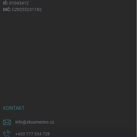
IČ:
01043412
DIČ:
CZ8255231182
KONTAKT
info
@
zkusmerino.cz
+420 777 534 728