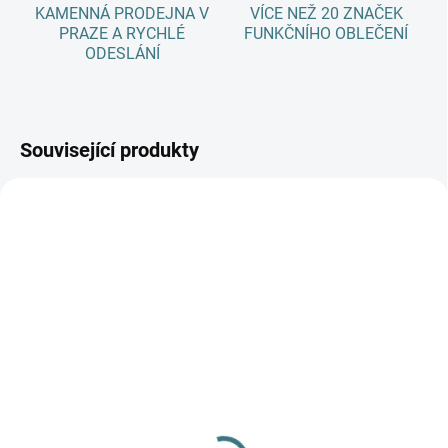
KAMENNÁ PRODEJNA V
VÍCE NEŽ 20 ZNAČEK
PRAZE A RYCHLÉ
FUNKČNÍHO OBLEČENÍ
ODESLÁNÍ
Související produkty
AKCE
SKLADEM
SKLADEM
(1 KS)
(>5 KS)
Celoroční junior MERINO
SONETT Olivový prací
leginy ZM Basic - Modré
gel na vlnu a hedvábí - 1