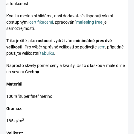
a funkčnost
Kvalitu merina si hlídáme, naši dodavatelé disponují všemi
dostupnými
certifikacemi
, zpracování
mulesing free
je
samozřejmostí.
Triko je šité jako
rostoucí
, vydrží vám
minimálně přes dvě
velikosti
. Pro výběr správné velikosti se podívejte
sem
, případně
použijte velikostní
tabulku
.
Naprosto skvělý poměr ceny a kvality. Ušito s láskou v malé dílně
na severu Čech ❤️
Materiál:
100 % "super fine" merino
Gramáž:
2
185 g/m
Velikost: