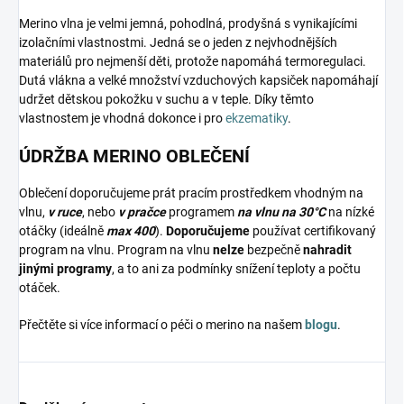
Merino vlna je velmi jemná, pohodlná, prodyšná s vynikajícími
izolačními vlastnostmi. Jedná se o jeden z nejvhodnějších
materiálů pro nejmenší děti, protože napomáhá termoregulaci.
Dutá vlákna a velké množství vzduchových kapsiček napomáhají
udržet dětskou pokožku v suchu a v teple. Díky těmto
vlastnostem je vhodná dokonce i pro
ekzematiky
.
ÚDRŽBA MERINO OBLEČENÍ
Oblečení doporučujeme prát pracím prostředkem vhodným na
vlnu,
v ruce
, nebo
v pračce
programem
na vlnu na 30°C
na nízké
otáčky (ideálně
max 400
).
Doporučujeme
používat certifikovaný
program na vlnu. Program na vlnu
nelze
bezpečně
nahradit
jinými programy
, a to ani za podmínky snížení teploty a počtu
otáček.
Přečtěte si více informací o péči o merino na našem
blogu
.