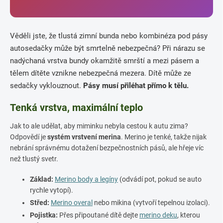
Věděli jste, že tlustá zimní bunda nebo kombinéza pod pásy
autosedačky může být smrtelně nebezpečná? Při nárazu se
nadýchaná vrstva bundy okamžitě smrští a mezi pásem a
tělem dítěte vznikne nebezpečná mezera. Dítě může ze
sedačky vyklouznout.
Pásy musí přiléhat přímo k tělu.
Tenká vrstva, maximální teplo
Jak to ale udělat, aby miminku nebyla cestou k autu zima?
Odpovědí je
systém vrstvení merina
. Merino je tenké, takže nijak
nebrání správnému dotažení bezpečnostních pásů, ale hřeje víc
než tlustý svetr.
Základ:
Merino body a legíny
(odvádí pot, pokud se auto
rychle vytopí).
Střed:
Merino overal
nebo mikina (vytvoří tepelnou izolaci).
Pojistka:
Přes připoutané dítě dejte
merino deku
, kterou