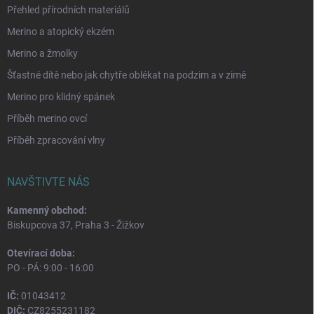
Přehled přírodních materiálů
Merino a atopický ekzém
Merino a žmolky
Šťastné dítě nebo jak chytře oblékat na podzim a v zimě
Merino pro klidný spánek
Příběh merino ovcí
Příběh zpracování vlny
NAVŠTIVTE NÁS
Kamenný obchod:
Biskupcova 37, Praha 3 - Žižkov
Otevírací doba:
PO - PÁ: 9:00 - 16:00
IČ:
01043412
DIČ:
CZ8255231182