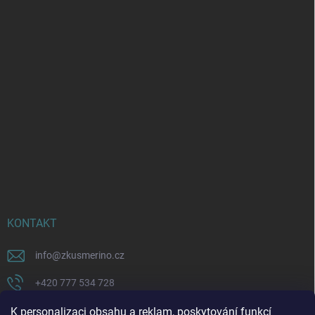
KONTAKT
info
@
zkusmerino.cz
+420 777 534 728
https://www.facebook.com/zkusmerino/
K personalizaci obsahu a reklam, poskytování funkcí