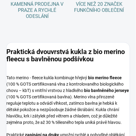
KAMENNÁ PRODEJNA V
VÍCE NEŽ 20 ZNAČEK
PRAZE A RYCHLÉ
FUNKČNÍHO OBLEČENÍ
ODESLÁNÍ
Praktická dvouvrstvá kukla z bio merino
fleecu s bavlněnou podšívkou
Tato merino - fleece kukla kombinuje hřejivý
bio merino fleece
(100 % GOTS certifikovaná vlna z kontrolovaného biologického
chovu – kbT) s vnitřní vrstvou z hladkého
bio bavlněného jerseye
(100 % GOTS certifikovaná bavlna). Merino vlna přirozeně
reguluje teplotu a odvádí vlhkost, zatímco bavlna je hebká k
dětské pokožce a nezpůsobuje žádné škrábání. Kukla chrání
hlavičku, krk i zátylek před větrem a chladem, což je důležité
zejména proto, že až 30 % tělesného tepla uniká právě hlavou.
Praktické
zapínání na druky
umožní rychlé a pohodlné oblékání