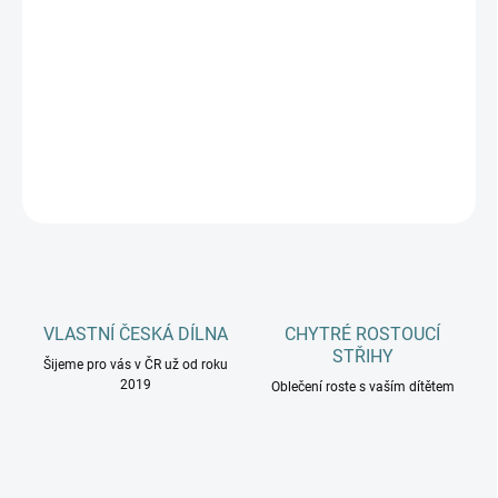
MŮŽEME DORUČIT DO:
ZVOLTE VARIANTU
−
+
Přidat do košíku
DETAILNÍ INFORMACE
ZEPTAT SE
HLÍDAT
VLASTNÍ ČESKÁ DÍLNA
CHYTRÉ ROSTOUCÍ
STŘIHY
Šijeme pro vás v ČR už od roku
2019
Oblečení roste s vaším dítětem