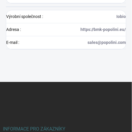
Výrobní společnost
:
Iobio
Adresa
:
https://bmk-popolini.eu/
E-mail
:
sales@popolini.com
Z
á
p
a
t
í
INFORMACE PRO ZÁKAZNÍKY