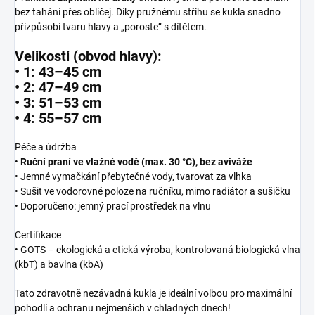
bez tahání přes obličej. Díky pružnému střihu se kukla snadno
přizpůsobí tvaru hlavy a „poroste“ s dítětem.
Velikosti (obvod hlavy):
• 1: 43–45 cm
• 2: 47–49 cm
• 3: 51–53 cm
• 4: 55–57 cm
Péče a údržba
•
Ruční praní ve vlažné vodě (max. 30 °C), bez aviváže
• Jemné vymačkání přebytečné vody, tvarovat za vlhka
• Sušit ve vodorovné poloze na ručníku, mimo radiátor a sušičku
• Doporučeno: jemný prací prostředek na vlnu
Certifikace
• GOTS – ekologická a etická výroba, kontrolovaná biologická vlna
(kbT) a bavlna (kbA)
Tato zdravotně nezávadná kukla je ideální volbou pro maximální
pohodlí a ochranu nejmenších v chladných dnech!