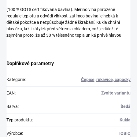
(100 % GOTS certifikovaná bavlna). Merino vlna přirozeně
reguluje teplotu a odvádí vlhkost, zatímco bavlna je hebká k
dětské pokožce a nezpůsobuje žádné škrábání. Kukla chrání
hlavičku, krk i zátylek před větrem a chladem, což je důležité
zejména proto, že až 30 % tělesného tepla uniká právě hlavou.
Doplňkové parametry
Kategorie
:
Čepice, rukavice, capáčky
EAN
:
Zvolte variantu
Barva
:
Šedá
Typ produktu
:
Kukla
Výrobce
:
IOBIO