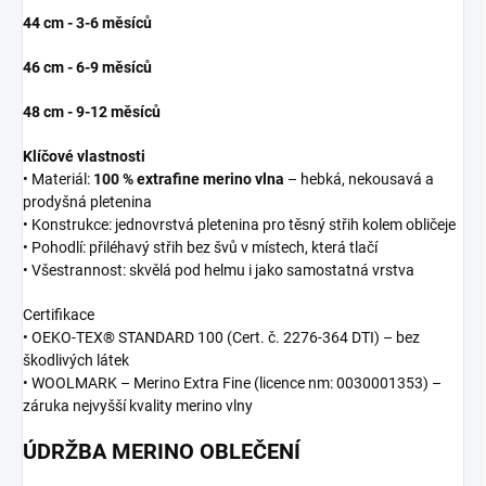
44 cm - 3-6 měsíců
46 cm - 6-9 měsíců
48 cm - 9-12 měsíců
Klíčové vlastnosti
• Materiál:
100 % extrafine merino vlna
– hebká, nekousavá a
prodyšná pletenina
• Konstrukce: jednovrstvá pletenina pro těsný střih kolem obličeje
• Pohodlí: přiléhavý střih bez švů v místech, která tlačí
• Všestrannost: skvělá pod helmu i jako samostatná vrstva
Certifikace
• OEKO-TEX® STANDARD 100 (Cert. č. 2276-364 DTI) – bez
škodlivých látek
• WOOLMARK – Merino Extra Fine (licence nm: 0030001353) –
záruka nejvyšší kvality merino vlny
ÚDRŽBA MERINO OBLEČENÍ