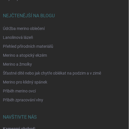
NEJČTENĚJŠÍ NA BLOGU
Údržba merino oblečení
Lanolinová lázeň
Přehled přírodních materiálů
Merino a atopický ekzém
Merino a žmolky
Šťastné dítě nebo jak chytře oblékat na podzim a v zimě
Merino pro klidný spánek
Příběh merino ovcí
Příběh zpracování vlny
NAVŠTIVTE NÁS
Kamenný obchod: