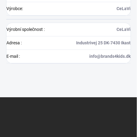
Výrobce
:
CeLaVi
Výrobní společnost
:
CeLaVi
Adresa
:
Industrivej 25 DK-7430 Ikast
E-mail
:
info@brands4kids.dk
Z
á
p
a
t
í