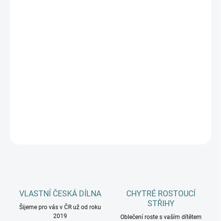
MŮŽEME DORUČIT DO:
ZVOLTE VARIANTU
−
+
Přidat do košíku
🧣✨ Zimní merino-fleece kukla CeLaVi z extra jemné vlny –
dokonale přiléhá kolem obličeje a chrání před mrazem s certifikací
OEKO-TEX® a WOOLMARK! ❄️👶
DETAILNÍ INFORMACE
ZEPTAT SE
HLÍDAT
VLASTNÍ ČESKÁ DÍLNA
CHYTRÉ ROSTOUCÍ
STŘIHY
Šijeme pro vás v ČR už od roku
2019
Oblečení roste s vaším dítětem