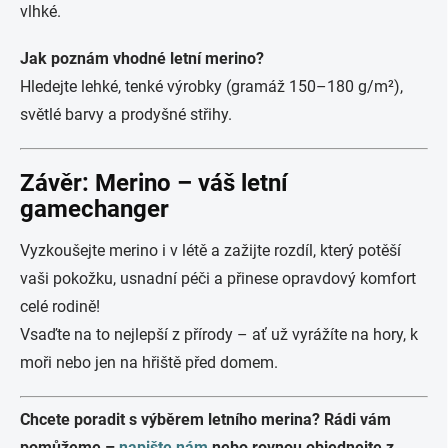
vlhké.
Jak poznám vhodné letní merino?
Hledejte lehké, tenké výrobky (gramáž 150–180 g/m²),
světlé barvy a prodyšné střihy.
Závěr: Merino – váš letní
gamechanger
Vyzkoušejte merino i v létě a zažijte rozdíl, který potěší
vaši pokožku, usnadní péči a přinese opravdový komfort
celé rodině!
Vsaďte na to nejlepší z přírody – ať už vyrážíte na hory, k
moři nebo jen na hřiště před domem.
Chcete poradit s výběrem letního merina? Rádi vám
pomůžeme –
napište nám
nebo rovnou objednejte z