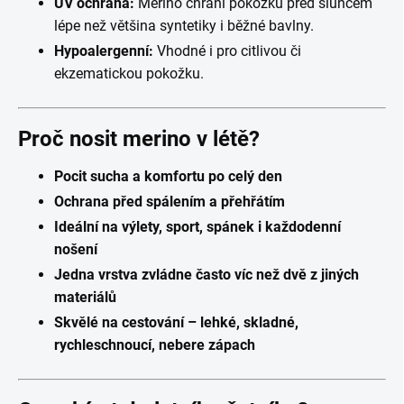
UV ochrana:
Merino chrání pokožku před sluncem
lépe než většina syntetiky i běžné bavlny.
Hypoalergenní:
Vhodné i pro citlivou či
ekzematickou pokožku.
Proč nosit merino v létě?
Pocit sucha a komfortu po celý den
Ochrana před spálením a přehřátím
Ideální na výlety, sport, spánek i každodenní
nošení
Jedna vrstva zvládne často víc než dvě z jiných
materiálů
Skvělé na cestování – lehké, skladné,
rychleschnoucí, nebere zápach