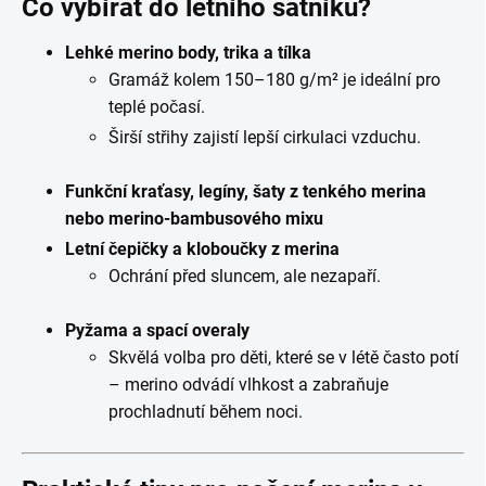
Co vybírat do letního šatníku?
Lehké merino body, trika a tílka
Gramáž kolem 150–180 g/m² je ideální pro
teplé počasí.
Širší střihy zajistí lepší cirkulaci vzduchu.
Funkční kraťasy, legíny, šaty z tenkého merina
nebo merino-bambusového mixu
Letní čepičky a kloboučky z merina
Ochrání před sluncem, ale nezapaří.
Pyžama a spací overaly
Skvělá volba pro děti, které se v létě často potí
– merino odvádí vlhkost a zabraňuje
prochladnutí během noci.