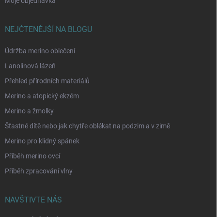
Moje objednávka
NEJČTENĚJŠÍ NA BLOGU
Údržba merino oblečení
Lanolinová lázeň
Přehled přírodních materiálů
Merino a atopický ekzém
Merino a žmolky
Šťastné dítě nebo jak chytře oblékat na podzim a v zimě
Merino pro klidný spánek
Příběh merino ovcí
Příběh zpracování vlny
NAVŠTIVTE NÁS