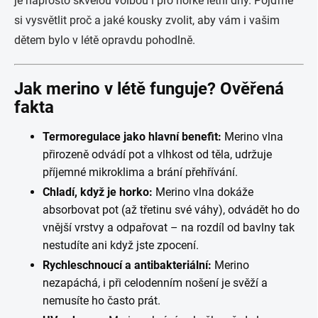
je naprosto skvělou volbou i pro horké letní dny. Pojďme
si vysvětlit proč a jaké kousky zvolit, aby vám i vašim
dětem bylo v létě opravdu pohodlně.
Jak merino v létě funguje? Ověřená
fakta
Termoregulace jako hlavní benefit:
Merino vlna
přirozeně odvádí pot a vlhkost od těla, udržuje
příjemné mikroklima a brání přehřívání.
Chladí, když je horko:
Merino vlna dokáže
absorbovat pot (až třetinu své váhy), odvádět ho do
vnější vrstvy a odpařovat – na rozdíl od bavlny tak
nestudíte ani když jste zpocení.
Rychleschnoucí a antibakteriální:
Merino
nezapáchá, i při celodenním nošení je svěží a
nemusíte ho často prát.