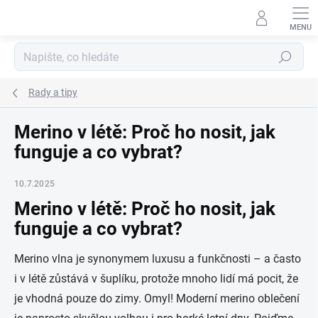
Přejít
na
obsah
Hledat
Rady a tipy
Merino v létě: Proč ho nosit, jak
funguje a co vybrat?
10.7.2025
Merino v létě: Proč ho nosit, jak
funguje a co vybrat?
Merino vlna je synonymem luxusu a funkčnosti – a často
i v létě zůstává v šuplíku, protože mnoho lidí má pocit, že
je vhodná pouze do zimy. Omyl! Moderní merino oblečení