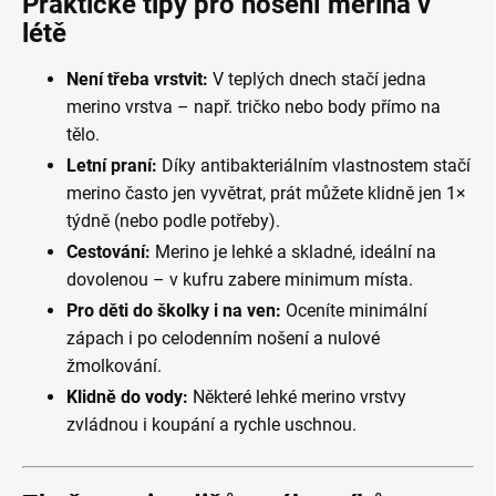
Praktické tipy pro nošení merina v
létě
Není třeba vrstvit:
V teplých dnech stačí jedna
merino vrstva – např. tričko nebo body přímo na
tělo.
Letní praní:
Díky antibakteriálním vlastnostem stačí
merino často jen vyvětrat, prát můžete klidně jen 1×
týdně (nebo podle potřeby).
Cestování:
Merino je lehké a skladné, ideální na
dovolenou – v kufru zabere minimum místa.
Pro děti do školky i na ven:
Oceníte minimální
zápach i po celodenním nošení a nulové
žmolkování.
Klidně do vody:
Některé lehké merino vrstvy
zvládnou i koupání a rychle uschnou.