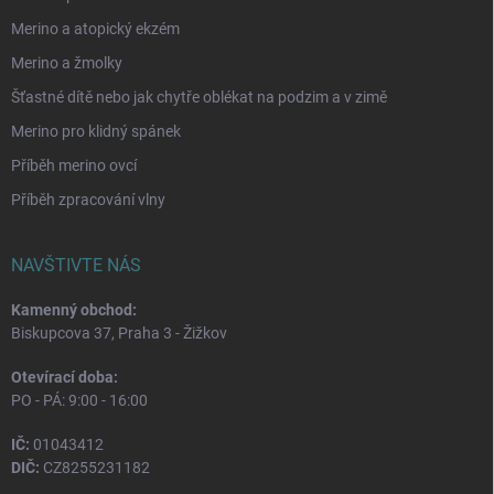
Merino a atopický ekzém
Merino a žmolky
Šťastné dítě nebo jak chytře oblékat na podzim a v zimě
Merino pro klidný spánek
Příběh merino ovcí
Příběh zpracování vlny
NAVŠTIVTE NÁS
Kamenný obchod:
Biskupcova 37, Praha 3 - Žižkov
Otevírací doba:
PO - PÁ: 9:00 - 16:00
IČ:
01043412
DIČ:
CZ8255231182