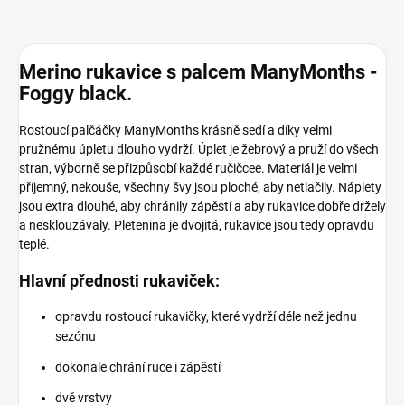
Merino rukavice s palcem ManyMonths -
Foggy black.
Rostoucí palčáčky ManyMonths krásně sedí a díky velmi
pružnému úpletu dlouho vydrží. Úplet je žebrový a pruží do všech
stran, výborně se přizpůsobí každé ručičcee. Materiál je velmi
příjemný, nekouše, všechny švy jsou ploché, aby netlačily. Náplety
jsou extra dlouhé, aby chránily zápěstí a aby rukavice dobře držely
a nesklouzávaly. Pletenina je dvojitá, rukavice jsou tedy opravdu
teplé.
Hlavní přednosti rukaviček:
opravdu rostoucí rukavičky, které vydrží déle než jednu
sezónu
dokonale chrání ruce i zápěstí
dvě vrstvy