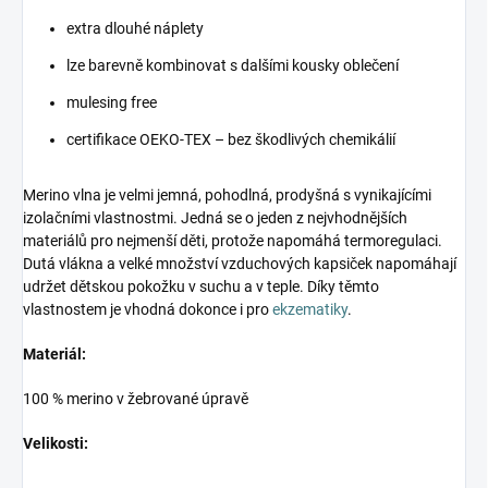
extra dlouhé náplety
lze barevně kombinovat s dalšími kousky oblečení
mulesing free
certifikace OEKO-TEX – bez škodlivých chemikálií
Merino vlna je velmi jemná, pohodlná, prodyšná s vynikajícími
izolačními vlastnostmi. Jedná se o jeden z nejvhodnějších
materiálů pro nejmenší děti, protože napomáhá termoregulaci.
Dutá vlákna a velké množství vzduchových kapsiček napomáhají
udržet dětskou pokožku v suchu a v teple. Díky těmto
vlastnostem je vhodná dokonce i pro
ekzematiky
.
Materiál:
100 % merino v žebrované úpravě
Velikosti: