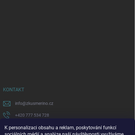
KONTAKT
info
@
zkusmerino.cz
+420 777 534 728
https://www.facebook.com/zkusmerino/
K personalizaci obsahu a reklam, poskytování funkcí
sociálních médií a analýze naší návštěvnosti využíváme