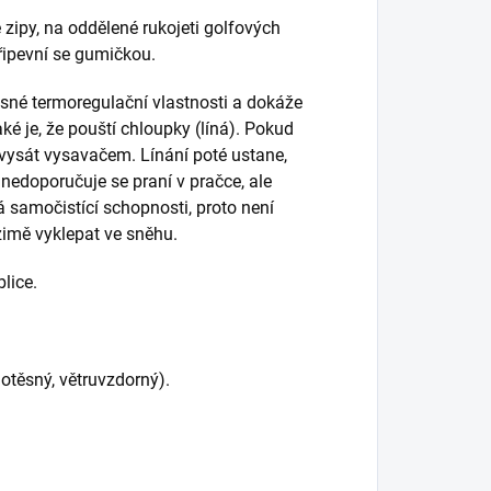
 zipy, na oddělené rukojeti golfových
řipevní se gumičkou.
žasné termoregulační vlastnosti a dokáže
aké je, že pouští chloupky (líná). Pokud
no vysát vysavačem. Línání poté ustane,
 nedoporučuje se praní v pračce, ale
á samočistící schopnosti, proto není
zimě vyklepat ve sněhu.
blice.
otěsný, větruvzdorný).