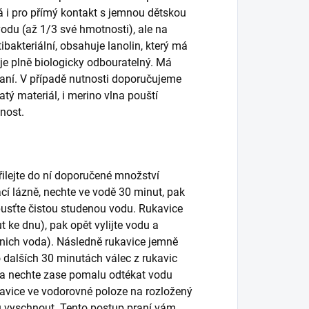
á i pro přímý kontakt s jemnou dětskou
odu (až 1/3 své hmotnosti), ale na
tibakteriální, obsahuje lanolin, který má
rý je plně biologicky odbouratelný. Má
praní. V případě nutnosti doporučujeme
atý materiál, i merino vlna pouští
tnost.
lejte do ní doporučené množství
cí lázně, nechte ve vodě 30 minut, pak
pusťte čistou studenou vodu. Rukavice
 ke dnu), pak opět vylijte vodu a
 nich voda). Následně rukavice jemně
o dalších 30 minutách válec z rukavic
y a nechte zase pomalu odtékat vodu
kavice ve vodorovné poloze na rozložený
u vyschnout. Tento postup praní vám