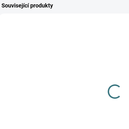
Související produkty
AKCE
AKCE
SKLADEM
SKLADEM
(>5 KS)
(>5 KS)
SONETT
SONETT
Olivový prací
Tekuté mýdlo
gel na vlnu a
na skvrny 300
hedvábí - 1 L
ml
249 Kč
139 Kč
Do košíku
Do košíku
Prémiová péče s