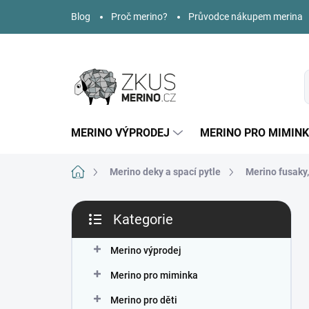
Přejít
Blog
Proč merino?
Průvodce nákupem merina
na
obsah
MERINO VÝPRODEJ
MERINO PRO MIMIN
Domů
Merino deky a spací pytle
Merino fusaky,
P
Kategorie
o
Přeskočit
s
kategorie
t
Merino výprodej
r
Merino pro miminka
a
n
Merino pro děti