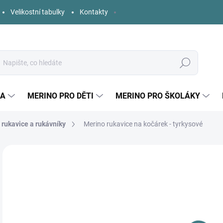
Velikostní tabulky
Kontakty
Hledat
KA
MERINO PRO DĚTI
MERINO PRO ŠKOLÁKY
 rukavice a rukávníky
Merino rukavice na kočárek - tyrkysové
Neohodnoceno
Podrobnosti hodnocení
ZNAČKA:
KAARSG
6
Měr
DO 
cena