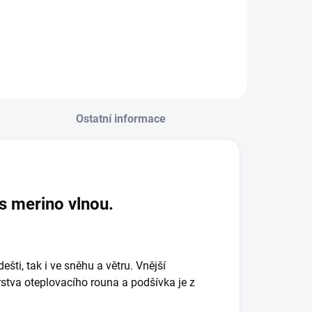
Ostatní informace
s merino vlnou.
šti, tak i ve sněhu a větru. Vnější
vrstva oteplovacího rouna a podšívka je z