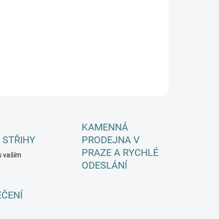
−
+
Přidat do košíku
ILNÍ INFORMACE
ZEPTAT SE
HLÍDAT
KAMENNÁ
 STŘIHY
PRODEJNA V
PRAZE A RYCHLÉ
s vaším
ODESLÁNÍ
EČENÍ