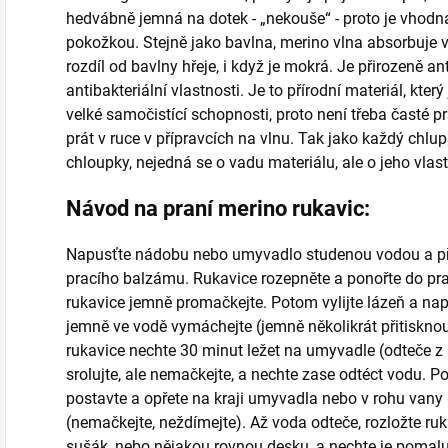
hedvábně jemná na dotek - „nekouše“ - proto je vhodn
pokožkou. Stejně jako bavlna, merino vlna absorbuje v
rozdíl od bavlny hřeje, i když je mokrá. Je přirozeně an
antibakteriální vlastnosti. Je to přírodní materiál, kte
velké samočistící schopnosti, proto není třeba časté 
prát v ruce v přípravcích na vlnu. Tak jako každý chlup
chloupky, nejedná se o vadu materiálu, ale o jeho vlas
Návod na praní merino rukavic:
Napusťte nádobu nebo umyvadlo studenou vodou a při
pracího balzámu. Rukavice rozepněte a ponořte do pra
rukavice jemně promačkejte. Potom vylijte lázeň a na
jemně ve vodě vymáchejte (jemně několikrát přitisknout
rukavice nechte 30 minut ležet na umyvadle (odteče z
srolujte, ale nemačkejte, a nechte zase odtéct vodu. P
postavte a opřete na kraji umyvadla nebo v rohu van
(nemačkejte, neždímejte). Až voda odteče, rozložte ru
sušák, nebo nějakou rovnou desku, a nechte je pomal