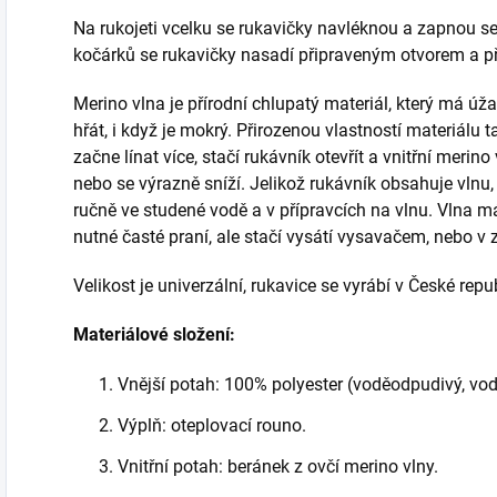
Na rukojeti vcelku se rukavičky navléknou a zapnou se
kočárků se rukavičky nasadí připraveným otvorem a p
Merino vlna je přírodní chlupatý materiál, který má ú
hřát, i když je mokrý. Přirozenou vlastností materiálu t
začne línat více, stačí rukávník otevřít a vnitřní meri
nebo se výrazně sníží. Jelikož rukávník obsahuje vlnu,
ručně ve studené vodě a v přípravcích na vlnu. Vlna m
nutné časté praní, ale stačí vysátí vysavačem, nebo v 
Velikost je univerzální, rukavice se vyrábí v České repu
Materiálové složení:
Vnější potah: 100% polyester (voděodpudivý, vod
Výplň: oteplovací rouno.
Vnitřní potah: beránek z ovčí merino vlny.