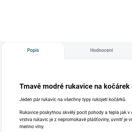
bio olivovým olejem
a levandulí.
Ekologický prací gel
vyvinutý speciálně
pro nejjemnější
merino vlnu a
hedvábí.
Neobsahuje
Popis
Hodnocení
enzymy, vyživuje
vlákno a vrací mu...
Tmavě modré rukavice na kočárek 
Jeden pár rukavic na všechny typy rukojetí kočárků.
Rukavice poskytnou skvělý pocit pohody a tepla jak v de
vrstva rukavic je z nepromokavé plášťoviny, uvnitř je 
merino vlny.