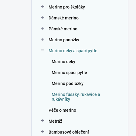
n
Merino pro školáky
í
p
Dámské merino
a
n
Pánské merino
e
Merino ponožky
l
Merino deky a spací pytle
Merino deky
Merino spací pytle
Merino podložky
Merino fusaky, rukavice a
rukávníky
Péče o merino
Metráž
Bambusové oblečení