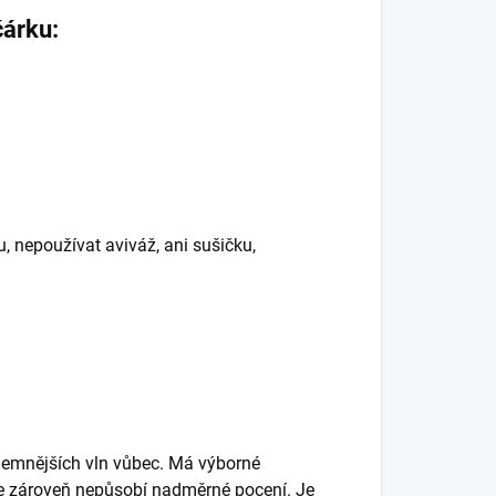
čárku:
u, nepoužívat aviváž, ani sušičku,
jjemnějších vln vůbec. Má výborné
ale zároveň nepůsobí nadměrné pocení. Je