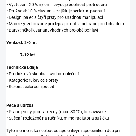
• Vyztužení: 20 % nylon – zvyšuje odolnost proti oděru
• Pružnost: 10 % elastan – zajišťuje perfektní padnutí
• Design: palec a čtyři prsty pro snadnou manipulaci
• Manžety: žebrované pro lepší přilnutí a ochranu před chladem
• Barvy: několik variant vhodných pro obě pohlaví
Velikost: 3-6 let
7-12 let
Technické údaje
• Produktová skupina: svrchní oblečení
• Kategorie: rukavice s prsty
• Sezóna: celoroční použití
Péče a údržba
• Praní: jemný program vlny (max. 30 °C), bez aviváže
• Sušení: rozložené na ručníku, mimo radiátor a sušičku
Tyto merino rukavice budou spolehlivým společníkem dětí při