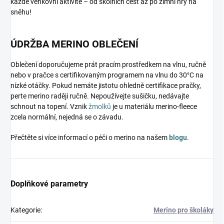
každé venkovní aktivitě – od školních cest až po zimní hry na
sněhu!
ÚDRŽBA MERINO OBLEČENÍ
Oblečení doporučujeme prát pracím prostředkem na vlnu, ručně
nebo v pračce s certifikovaným programem na vlnu do 30°C na
nízké otáčky. Pokud nemáte jistotu ohledně certifikace pračky,
perte merino raději ručně. Nepoužívejte sušičku, nedávajte
schnout na topení. Vznik
žmolků
je u materiálu merino-fleece
zcela normální, nejedná se o závadu.
Přečtěte si více informací o péči o merino na našem
blogu
.
Doplňkové parametry
Kategorie
:
Merino pro školáky