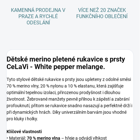
KAMENNÁ PRODEJNA V
VÍCE NEŽ 20 ZNAČEK
PRAZE A RYCHLÉ
FUNKČNÍHO OBLEČENÍ
ODESLÁNÍ
Dětské merino pletené rukavice s prsty
CeLaVi - White pepper melange.
Tyto stylové dětské rukavice s prsty jsou upleteny z odolné směsi
70 % merino vlny, 20 % nylonu a 10 % elastanu, která zajišťuje
optimální tepelnou izolaci, přirozenou prodyšnost i dlouhou
životnost. Žebrované manžety pevně přilnou k zápěstí a zabrání
profouknutí, přitom se rukavice snadno nasazují a perfektně drží i
při dynamických hrách. Díky univerzálním barvám jsou vhodné
pro kluky i holky.
Klíčové vlastnosti
• Materiál:
70 % merino vlna
– hřeje a odvádí vlhkost