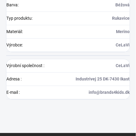
Barva
:
Béžová
Typ produktu
:
Rukavice
Materiál
:
Merino
Výrobce
:
CeLaVi
Výrobní společnost
:
CeLaVi
Adresa
:
Industrivej 25 DK-7430 Ikast
E-mail
:
info@brands4kids.dk
Z