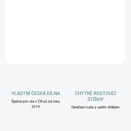
DOPLŇKY
MŮŽEME DORUČIT DO:
12.8.2026
−
+
Přidat do košíku
DETAILNÍ INFORMACE
ZEPTAT SE
HLÍDAT
VLASTNÍ ČESKÁ DÍLNA
CHYTRÉ ROSTOUCÍ
STŘIHY
Šijeme pro vás v ČR už od roku
2019
Oblečení roste s vaším dítětem