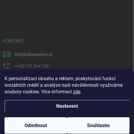
KONTAKT
info
@
zkusmerino.cz
+420 777 534 728
https://www.facebook.com/zkusmerino/
K personalizaci obsahu a reklam, poskytování funkcí
sociálních médií a analýze naší návštěvnosti využíváme
zkusmerino.cz
soubory cookies. Více informací
zde
.
Nastavení
Copyright 2026
ZKUSMERINO
. Všechna práva vyhrazena.
Upravit nastavení
cookies
Odmítnout
Souhlasím
Vytvořil Shoptet