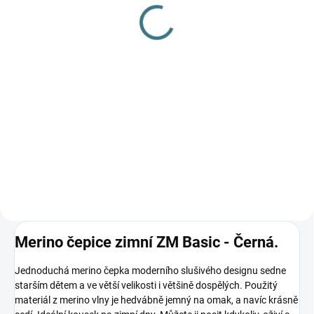
gel na vlnu a hedvábí - 1
barvy
L
179 Kč
249 Kč
Detail
Do košíku
Prémiová péče s bio olivovým
olejem a levandulí. Ekologický
prací gel vyvinutý speciálně pro
nejjemnější merino vlnu a
hedvábí. Neobsahuje enzymy,
vyživuje vlákno a vrací mu...
Merino čepice zimní ZM Basic - Černá.
Jednoduchá merino čepka moderního slušivého designu sedne
starším dětem a ve větší velikosti i většině dospělých. Použitý
materiál z merino vlny je hedvábně jemný na omak, a navíc krásně