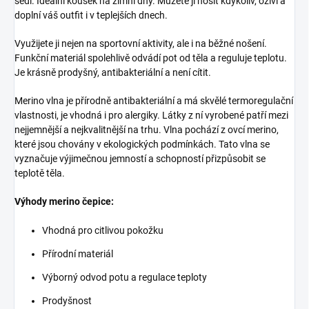
sedí. Ideální kousek na zimní dny. Můžete ji nosit kdykoliv, oživí a
doplní váš outfit i v teplejších dnech.
Využijete ji nejen na sportovní aktivity, ale i na běžné nošení.
Funkční materiál spolehlivě odvádí pot od těla a reguluje teplotu.
Je krásně prodyšný, antibakteriální a není cítit.
Merino vlna je přírodně antibakteriální a má skvělé termoregulační
vlastnosti, je vhodná i pro alergiky. Látky z ní vyrobené patří mezi
nejjemnější a nejkvalitnější na trhu. Vlna pochází z ovcí merino,
které jsou chovány v ekologických podmínkách. Tato vlna se
vyznačuje výjimečnou jemností a schopností přizpůsobit se
teplotě těla.
Výhody merino čepice:
Vhodná pro citlivou pokožku
Přírodní materiál
Výborný odvod potu a regulace teploty
Prodyšnost