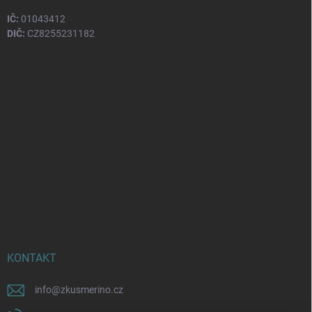
IČ:
01043412
DIČ:
CZ8255231182
KONTAKT
info
@
zkusmerino.cz