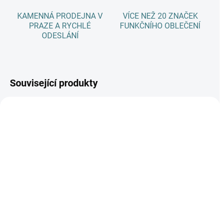
KAMENNÁ PRODEJNA V
VÍCE NEŽ 20 ZNAČEK
PRAZE A RYCHLÉ
FUNKČNÍHO OBLEČENÍ
ODESLÁNÍ
Související produkty
AKCE
SKLADEM
(3 KS)
SKLADEM
(>5 KS)
Dětské ZIMNÍ merino
SONETT Olivový prací
ponožky Surtex - různé