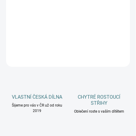
DOPLŇKY
MŮŽEME DORUČIT DO:
ZVOLTE VARIANTU
−
+
Přidat do košíku
DETAILNÍ INFORMACE
ZEPTAT SE
HLÍDAT
VLASTNÍ ČESKÁ DÍLNA
CHYTRÉ ROSTOUCÍ
STŘIHY
Šijeme pro vás v ČR už od roku
2019
Oblečení roste s vaším dítětem