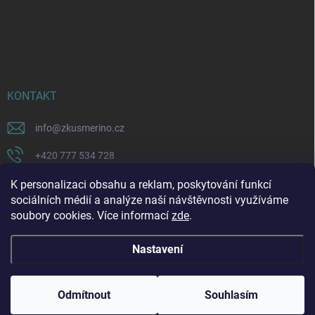
KONTAKT
info
@
zkusmerino.cz
+420 777 534 728
https://www.facebook.com/zkusmerino/
K personalizaci obsahu a reklam, poskytování funkcí
sociálních médií a analýze naší návštěvnosti využíváme
zkusmerino.cz
soubory cookies. Více informací
zde
.
Nastavení
Copyright 2026
ZKUSMERINO
. Všechna práva vyhrazena.
Upravit nastavení
cookies
Odmítnout
Souhlasím
Vytvořil Shoptet