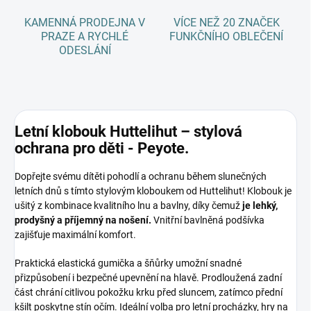
KAMENNÁ PRODEJNA V
VÍCE NEŽ 20 ZNAČEK
PRAZE A RYCHLÉ
FUNKČNÍHO OBLEČENÍ
ODESLÁNÍ
Letní klobouk Huttelihut – stylová
ochrana pro děti - Peyote.
Dopřejte svému dítěti pohodlí a ochranu během slunečných
letních dnů s tímto stylovým kloboukem od Huttelihut! Klobouk je
ušitý z kombinace kvalitního lnu a bavlny, díky čemuž
je lehký,
prodyšný a příjemný na nošení.
Vnitřní bavlněná podšívka
zajišťuje maximální komfort.
Praktická elastická gumička a šňůrky umožní snadné
přizpůsobení i bezpečné upevnění na hlavě. Prodloužená zadní
část chrání citlivou pokožku krku před sluncem, zatímco přední
kšilt poskytne stín očím. Ideální volba pro letní procházky, hry na