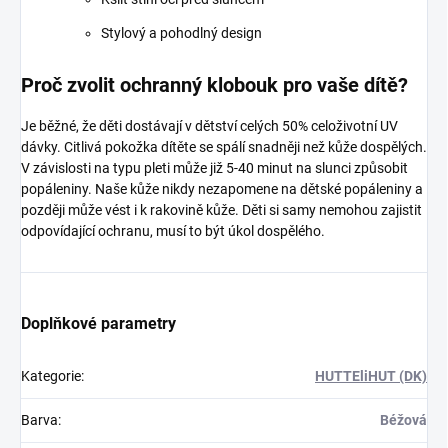
Stylový a pohodlný design
Proč zvolit ochranný klobouk pro vaše dítě?
Je běžné, že děti dostávají v dětství celých 50% celoživotní UV
dávky. Citlivá pokožka dítěte se spálí snadněji než kůže dospělých.
V závislosti na typu pleti může již 5-40 minut na slunci způsobit
popáleniny. Naše kůže nikdy nezapomene na dětské popáleniny a
později může vést i k rakovině kůže. Děti si samy nemohou zajistit
odpovídající ochranu, musí to být úkol dospělého.
Doplňkové parametry
Kategorie
:
HUTTEliHUT (DK)
Barva
:
Béžová