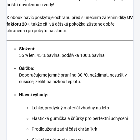
hřišti i dovolenou u vody!
Klobouk navíc poskytuje ochranu před slunečním zářením díky
UV
faktoru 20+
, takže citlivá dětská pokožka zůstane dobře
chráněná i při pobytu na slunci.
Složení:
55 % len, 45 % bavlna, podšívka 100% bavlna
Údržba:
Doporučujeme jemné praní na 30 °C, neždímat, nesušit v
sušičce, žehlit na nízkou teplotu.
Hlavní výhody:
Lehký, prodyšný materiál vhodný na léto
Elastická gumička a šňůrky pro perfektní uchycení
Prodloužená zadní část chrání krk
Kšilt stíní oči před sluncem