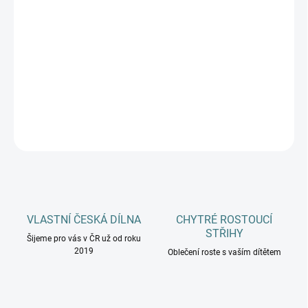
MŮŽEME DORUČIT DO:
ZVOLTE VARIANTU
−
+
Přidat do košíku
DETAILNÍ INFORMACE
ZEPTAT SE
HLÍDAT
VLASTNÍ ČESKÁ DÍLNA
CHYTRÉ ROSTOUCÍ
STŘIHY
Šijeme pro vás v ČR už od roku
2019
Oblečení roste s vaším dítětem