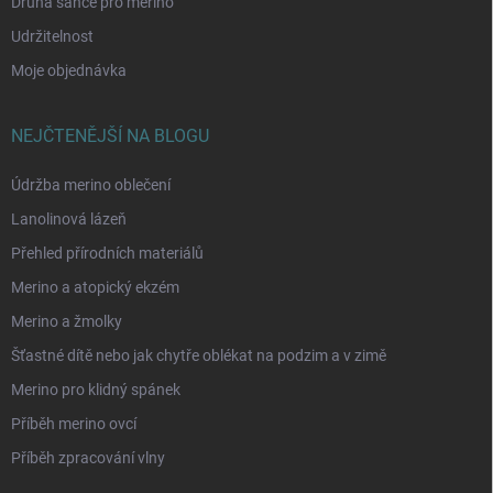
Druhá šance pro merino
Udržitelnost
Moje objednávka
NEJČTENĚJŠÍ NA BLOGU
Údržba merino oblečení
Lanolinová lázeň
Přehled přírodních materiálů
Merino a atopický ekzém
Merino a žmolky
Šťastné dítě nebo jak chytře oblékat na podzim a v zimě
Merino pro klidný spánek
Příběh merino ovcí
Příběh zpracování vlny