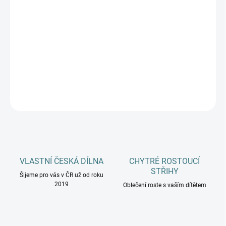
DOSPĚLÍ
MŮŽEME DORUČIT DO:
ZVOLTE VARIANTU
−
+
Přidat do košíku
DETAILNÍ INFORMACE
ZEPTAT SE
HLÍDAT
VLASTNÍ ČESKÁ DÍLNA
CHYTRÉ ROSTOUCÍ
STŘIHY
Šijeme pro vás v ČR už od roku
2019
Oblečení roste s vaším dítětem