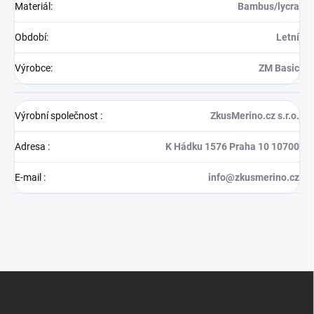
Materiál
:
Bambus/lycra
Období
:
Letní
Výrobce
:
ZM Basic
Výrobní společnost
:
ZkusMerino.cz s.r.o.
Adresa
:
K Hádku 1576 Praha 10 10700
E-mail
:
info@zkusmerino.cz
Z
á
p