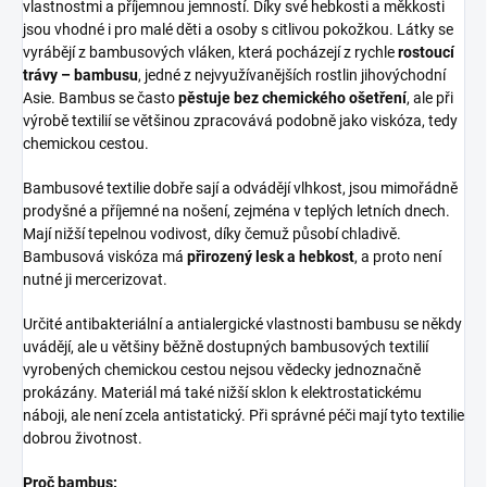
vlastnostmi a příjemnou jemností. Díky své hebkosti a měkkosti
jsou vhodné i pro malé děti a osoby s citlivou pokožkou. Látky se
vyrábějí z bambusových vláken, která pocházejí z rychle
rostoucí
trávy – bambusu
, jedné z nejvyužívanějších rostlin jihovýchodní
Asie. Bambus se často
pěstuje bez chemického ošetření
, ale při
výrobě textilií se většinou zpracovává podobně jako viskóza, tedy
chemickou cestou.
Bambusové textilie dobře sají a odvádějí vlhkost, jsou mimořádně
prodyšné a příjemné na nošení, zejména v teplých letních dnech.
Mají nižší tepelnou vodivost, díky čemuž působí chladivě.
Bambusová viskóza má
přirozený lesk a hebkost
, a proto není
nutné ji mercerizovat.
Určité antibakteriální a antialergické vlastnosti bambusu se někdy
uvádějí, ale u většiny běžně dostupných bambusových textilií
vyrobených chemickou cestou nejsou vědecky jednoznačně
prokázány. Materiál má také nižší sklon k elektrostatickému
náboji, ale není zcela antistatický. Při správné péči mají tyto textilie
dobrou životnost.
Proč bambus: