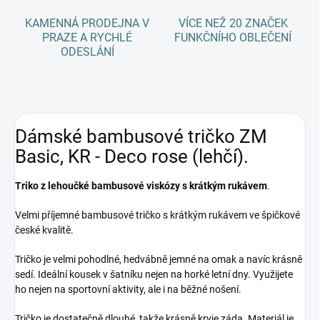
KAMENNÁ PRODEJNA V
VÍCE NEŽ 20 ZNAČEK
PRAZE A RYCHLÉ
FUNKČNÍHO OBLEČENÍ
ODESLÁNÍ
Dámské bambusové tričko ZM
Basic, KR - Deco rose (lehčí).
Triko z lehoučké bambusové viskózy s krátkým rukávem
.
Velmi příjemné bambusové tričko s krátkým rukávem ve špičkové
české kvalitě.
Tričko je velmi pohodlné, hedvábně jemné na omak a navíc krásně
sedí. Ideální kousek v šatníku nejen na horké letní dny. Využijete
ho nejen na sportovní aktivity, ale i na běžné nošení.
Tričko je dostatečně dlouhé, takže krásně kryje záda. Materiál je