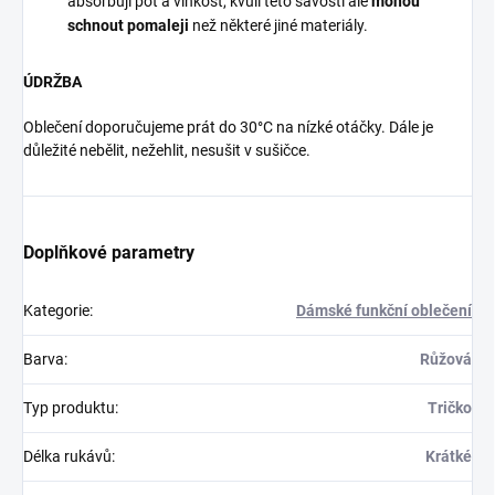
absorbují pot a vlhkost, kvůli této savosti ale
mohou
schnout pomaleji
než některé jiné materiály.
ÚDRŽBA
Oblečení doporučujeme prát do 30°C na nízké otáčky. Dále je
důležité nebělit, nežehlit, nesušit v sušičce.
Doplňkové parametry
Kategorie
:
Dámské funkční oblečení
Barva
:
Růžová
Typ produktu
:
Tričko
Délka rukávů
:
Krátké