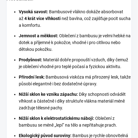
Vysoká savost:
Bambusové vlákno dokáže absorbovat
až
4 krát více vlhkosti
než bavlna, což zajišťuje pocit sucha
a komfortu.
Jemnost a měkkost:
Oblečení z bambusu je velmi hebké na
dotek a příjemné k pokožce, vhodné i pro citlivou nebo
dětskou pokožku.
Prodyšnost:
Materiál dobře propouští vzduch, díky čemuž
je oblečení vhodné pro teplé počasí a fyzickou aktivitu.
Přírodní lesk:
Bambusová viskóza má přirozený lesk, takže
působí elegantně i bez dodatečné úpravy.
Nižší sklon ke vzniku zápachu:
Díky schopnosti odvádět
vlhkost a částečně i díky struktuře vlákna materiál méně
zadržuje tělesné pachy.
Nižší sklon k elektrostatickému náboji:
Oblečení z
bambusu se méně „lepí“ na tělo a nepřitahuje prach.
Ekologický původ suroviny:
Bambus je rychle obnovitelná