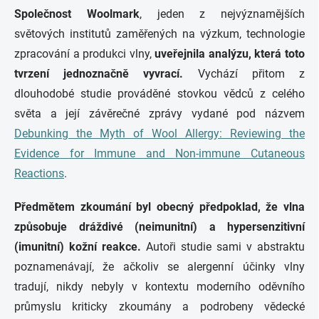
Společnost Woolmark
, jeden z nejvýznamějších
světových institutů zaměřených na výzkum, technologie
zpracování a produkci vlny,
uveřejnila analýzu, která toto
tvrzení jednoznačně vyvrací.
Vychází přitom z
dlouhodobé studie prováděné stovkou vědců z celého
světa a její závěrečné zprávy vydané pod názvem
Debunking the Myth of Wool Allergy: Reviewing the
Evidence for Immune and Non-immune Cutaneous
Reactions
.
Předmětem zkoumání byl obecný předpoklad, že vlna
způsobuje dráždivé (neimunitní) a hypersenzitivní
(imunitní) kožní reakce.
Autoři studie sami v abstraktu
poznamenávají, že ačkoliv se alergenní účinky vlny
tradují, nikdy nebyly v kontextu moderního oděvního
průmyslu kriticky zkoumány a podrobeny vědecké