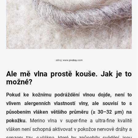
zdroj: www.pixabay.com
Ale mě vlna prostě kouše. Jak je to
možné?
Pokud ke kožnímu podráždění vlnou dojde, není to
vlivem alergenních vlastností vlny, ale souvisí to s
působením vláken většího průměru (≥ 30–32 µm) na
pokožku.
Merino vlna v super-fine a ultra-fine kvalitě
vláken není schopná aktivovat v pokožce nervové dráhy a
senzory, tzv. c-vlákna, které by způsobily svědění, jsou