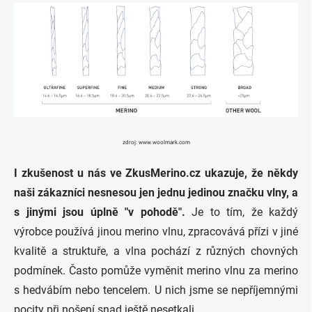
zdroj: www.woolmark.com
I zkušenost u nás ve ZkusMerino.cz ukazuje, že někdy
naši zákazníci nesnesou jen jednu jedinou značku vlny, a
s jinými jsou úplně "v pohodě".
Je to tím, že každý
výrobce používá jinou merino vlnu, zpracovává přízi v jiné
kvalitě a struktuře, a vlna pochází z různých chovných
podmínek. Často pomůže vyměnit merino vlnu za merino
s hedvábím nebo tencelem. U nich jsme se nepříjemnými
pocity při nošení snad ještě nesetkali.