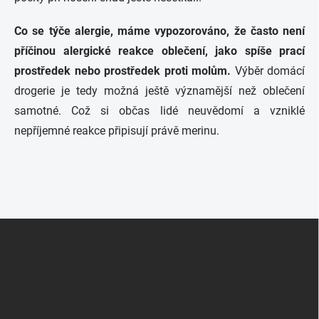
Co se týče alergie, máme vypozorováno, že často není
příčinou alergické reakce oblečení, jako spíše prací
prostředek nebo prostředek proti molům.
Výběr domácí
drogerie je tedy možná ještě významější než oblečení
samotné. Což si občas lidé neuvědomí a vzniklé
nepříjemné reakce připisují právě merinu.
Z
á
p
a
t
í