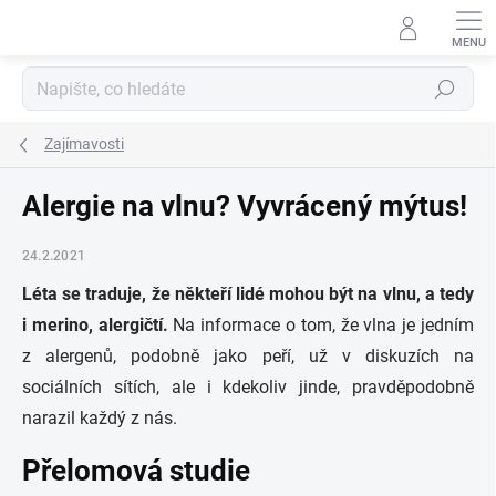
Přejít
na
obsah
Hledat
Zajímavosti
Alergie na vlnu? Vyvrácený mýtus!
24.2.2021
Léta se traduje, že někteří lidé mohou být na vlnu, a tedy
i merino, alergičtí.
Na informace o tom, že vlna je jedním
z alergenů, podobně jako peří, už v diskuzích na
sociálních sítích, ale i kdekoliv jinde, pravděpodobně
narazil každý z nás.
Přelomová studie