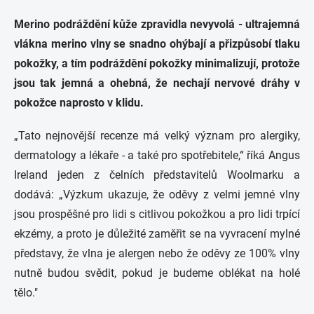
Merino podráždění kůže zpravidla nevyvolá - ultrajemná
vlákna merino vlny se snadno ohýbají a přizpůsobí tlaku
pokožky, a tím podráždění pokožky minimalizují, protože
jsou tak jemná a ohebná, že nechají nervové dráhy v
pokožce naprosto v klidu.
„Tato nejnovější recenze má velký význam pro alergiky,
dermatology a lékaře - a také pro spotřebitele,“ říká Angus
Ireland jeden z čelních představitelů Woolmarku a
dodává: „Výzkum ukazuje, že oděvy z velmi jemné vlny
jsou prospěšné pro lidi s citlivou pokožkou a pro lidi trpící
ekzémy, a proto je důležité zaměřit se na vyvracení mylné
představy, že vlna je alergen nebo že oděvy ze 100% vlny
nutně budou svědit, pokud je budeme oblékat na holé
tělo."