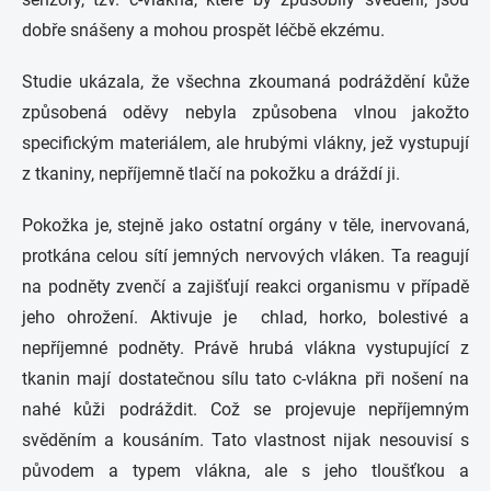
dobře snášeny a mohou prospět léčbě ekzému.
Studie ukázala, že všechna zkoumaná podráždění kůže
způsobená oděvy nebyla způsobena vlnou jakožto
specifickým materiálem, ale hrubými vlákny, jež vystupují
z tkaniny, nepříjemně tlačí na pokožku a dráždí ji.
Pokožka je, stejně jako ostatní orgány v těle, inervovaná,
protkána celou sítí jemných nervových vláken. Ta reagují
na podněty zvenčí a zajišťují reakci organismu v případě
jeho ohrožení. Aktivuje je chlad, horko, bolestivé a
nepříjemné podněty. Právě hrubá vlákna vystupující z
tkanin mají dostatečnou sílu tato c-vlákna při nošení na
nahé kůži podráždit. Což se projevuje nepříjemným
svěděním a kousáním. Tato vlastnost nijak nesouvisí s
původem a typem vlákna, ale s jeho tloušťkou a