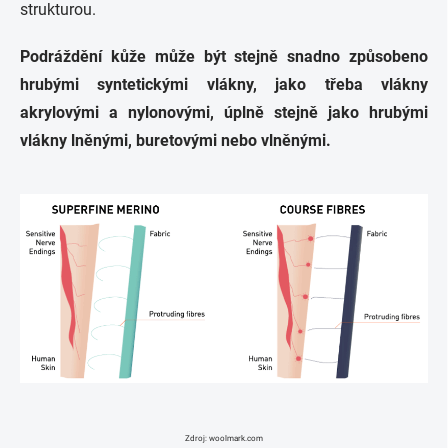
strukturou.
Podráždění kůže může být stejně snadno způsobeno
hrubými syntetickými vlákny, jako třeba vlákny
akrylovými a nylonovými, úplně stejně jako hrubými
vlákny lněnými, buretovými nebo vlněnými.
Zdroj: woolmark.com