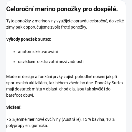
Celoroční merino ponožky pro dospělé.
Tyto ponožky z merino vlny využijete opravdu celoročně, do velké
zimy pak doporučujeme zvolit froté ponožky.
Výhody ponožek Surtex:
anatomické tvarování
osvědčení o zdravotní nezávadnosti
Moderní design a funkční prvky zajistí pohodlné nošení jak při
sportovních aktivitách, tak během všedního dne. Ponožky Surtex
mají dostatek místa v oblasti chodidla, jsou tak skvělé i do
barefoot obuvi.
Složení:
75 % jemné merinové ovčí vlny (Austrálie), 15 % bavlna, 10 %
polypropylen, gumička.