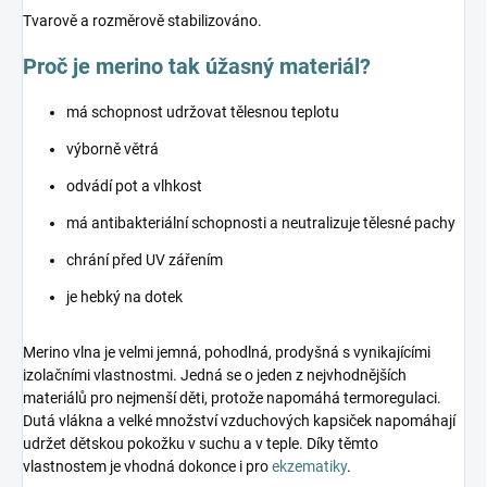
Tvarově a rozměrově stabilizováno.
Proč je merino tak úžasný materiál?
má schopnost udržovat tělesnou teplotu
výborně větrá
odvádí pot a vlhkost
má antibakteriální schopnosti a neutralizuje tělesné pachy
chrání před UV zářením
je hebký na dotek
Merino vlna je velmi jemná, pohodlná, prodyšná s vynikajícími
izolačními vlastnostmi. Jedná se o jeden z nejvhodnějších
materiálů pro nejmenší děti, protože napomáhá termoregulaci.
Dutá vlákna a velké množství vzduchových kapsiček napomáhají
udržet dětskou pokožku v suchu a v teple. Díky těmto
vlastnostem je vhodná dokonce i pro
ekzematiky
.