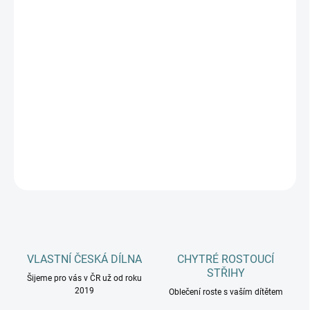
DÉLKA CHODIDLA
DOSPĚLÍ
MŮŽEME DORUČIT DO:
ZVOLTE VARIANTU
−
+
Přidat do košíku
DETAILNÍ INFORMACE
ZEPTAT SE
HLÍDAT
VLASTNÍ ČESKÁ DÍLNA
CHYTRÉ ROSTOUCÍ
STŘIHY
Šijeme pro vás v ČR už od roku
2019
Oblečení roste s vaším dítětem