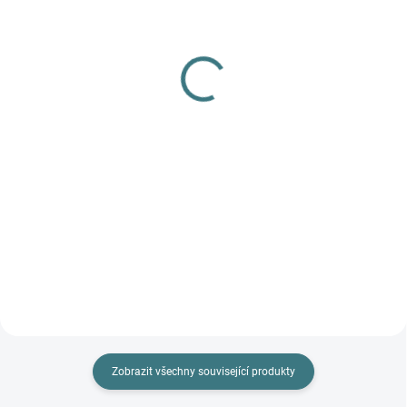
(>5 KS)
Dámské kalhotky Engel s
SONETT Olivový prací
krajkou - Černé
gel na vlnu a hedvábí - 1
578 Kč
od
L
Detail
249 Kč
Do košíku
Prémiová péče s bio olivovým
olejem a levandulí. Ekologický
prací gel vyvinutý speciálně pro
nejjemnější merino vlnu a
hedvábí. Neobsahuje enzymy,
vyživuje vlákno a vrací mu...
Zobrazit všechny související produkty