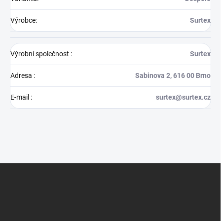
Výrobce
:
Surtex
Výrobní společnost
:
Surtex
Adresa
:
Sabinova 2, 616 00 Brno
E-mail
:
surtex@surtex.cz
Z
á
p
a
t