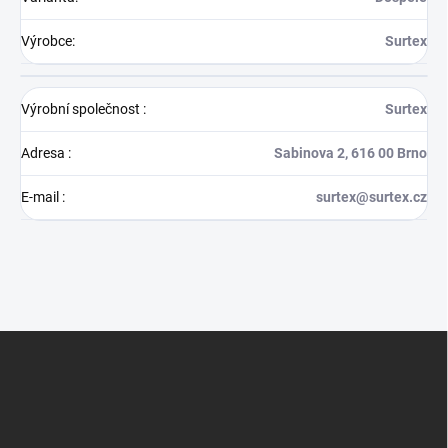
Výrobce
:
Surtex
Výrobní společnost
:
Surtex
Adresa
:
Sabinova 2, 616 00 Brno
E-mail
:
surtex@surtex.cz
Z
á
p
a
t