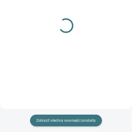
(>5 KS)
Dámské kalhotky Engel s
SONETT Olivový prací
krajkou - Černé
gel na vlnu a hedvábí - 1
578 Kč
od
L
Detail
249 Kč
Do košíku
Prémiová péče s bio olivovým
olejem a levandulí. Ekologický
prací gel vyvinutý speciálně pro
nejjemnější merino vlnu a
hedvábí. Neobsahuje enzymy,
vyživuje vlákno a vrací mu...
Zobrazit všechny související produkty