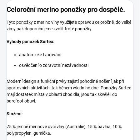
Celoroční merino ponožky pro dospělé.
Tyto ponožky z merino vlny využijete opravdu celoročně, do velké
zimy pak doporučujeme zvolit froté ponožky.
Výhody ponožek Surtex:
anatomické tvarování
osvědčení o zdravotní nezávadnosti
Moderní design a funkční prvky zajistí pohodlné nošení jak při
sportovních aktivitách, tak během všedního dne. Ponožky Surtex
mají dostatek místa v oblasti chodidla, jsou tak skvělé i do
barefoot obuvi.
Složení:
75 % jemné merinové ovčí vlny (Austrálie), 15 % bavlna, 10 %
polypropylen, gumička.