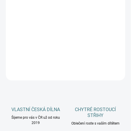
DÉLKA CHODIDLA
DOSPĚLÍ
MŮŽEME DORUČIT DO:
ZVOLTE VARIANTU
−
+
Přidat do košíku
DETAILNÍ INFORMACE
ZEPTAT SE
HLÍDAT
VLASTNÍ ČESKÁ DÍLNA
CHYTRÉ ROSTOUCÍ
STŘIHY
Šijeme pro vás v ČR už od roku
2019
Oblečení roste s vaším dítětem