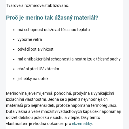
Tvarově a rozměrově stabilizováno.
Proč je merino tak úžasný materiál?
má schopnost udržovat tělesnou teplotu
výborně větrá
odvádí pot a vlhkost
má antibakteriální schopnosti a neutralizuje tělesné pachy
chrání před UV zářením
je hebký na dotek
Merino vlna je velmi jemná, pohodlná, prodyšná s vynikajícími
izolačními vlastnostmi. Jedná se o jeden z nejvhodnějších
materiálů pro nejmenší děti, protože napomáhá termoregulaci.
Dutá vlákna a velké množství vzduchových kapsiček napomáhají
udržet dětskou pokožku v suchu a v teple. Díky těmto
vlastnostem je vhodná dokonce i pro
ekzematiky
.