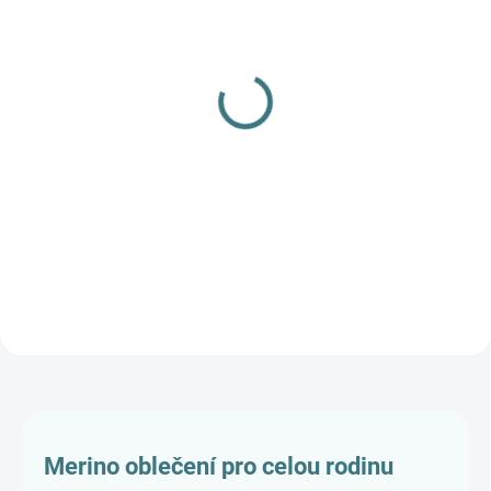
SKLADEM
SKLADEM
(2 KS)
(4 KS)
Bambusové šaty/tunika s
Dětské BAMBUSOVÉ
překřížením ZM Basic,
tričko Lambio, KR -
KR - Černé s puntíky
Kytky/světle fialová*
990 Kč
350 Kč
Detail
Detail
Merino oblečení pro celou rodinu