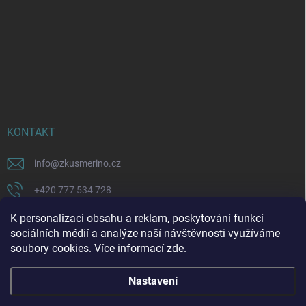
KONTAKT
info
@
zkusmerino.cz
+420 777 534 728
https://www.facebook.com/zkusmerino/
K personalizaci obsahu a reklam, poskytování funkcí
sociálních médií a analýze naší návštěvnosti využíváme
zkusmerino.cz
soubory cookies. Více informací
zde
.
Nastavení