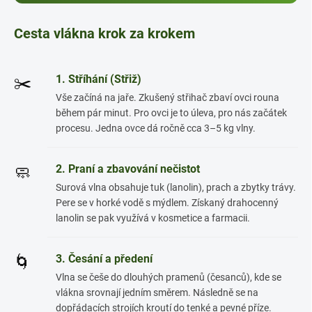
Cesta vlákna krok za krokem
1. Stříhání (Střiž)
✂️
Vše začíná na jaře. Zkušený střihač zbaví ovci rouna
během pár minut. Pro ovci je to úleva, pro nás začátek
procesu. Jedna ovce dá ročně cca 3–5 kg vlny.
2. Praní a zbavování nečistot
🧼
Surová vlna obsahuje tuk (lanolin), prach a zbytky trávy.
Pere se v horké vodě s mýdlem. Získaný drahocenný
lanolin se pak využívá v kosmetice a farmacii.
3. Česání a předení
🌀
Vlna se češe do dlouhých pramenů (česanců), kde se
vlákna srovnají jedním směrem. Následně se na
dopřádacích strojích kroutí do tenké a pevné příze.