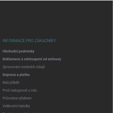
Z
á
p
a
t
í
INFORMACE PRO ZÁKAZNÍKY
Obchodní podmínky
Reklamace a odstoupení od smlouvy
Zpracování osobních údajů
Doprava a platba
Náš příběh
Proč nakupovat u nás
Průvodce výběrem
Velikostní tabulky