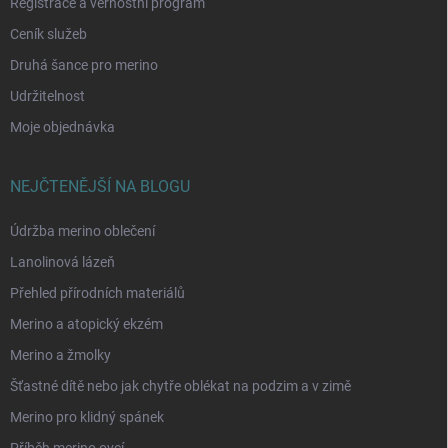
Registrace a věrnostní program
Ceník služeb
Druhá šance pro merino
Udržitelnost
Moje objednávka
NEJČTENĚJŠÍ NA BLOGU
Údržba merino oblečení
Lanolinová lázeň
Přehled přírodních materiálů
Merino a atopický ekzém
Merino a žmolky
Šťastné dítě nebo jak chytře oblékat na podzim a v zimě
Merino pro klidný spánek
Příběh merino ovcí