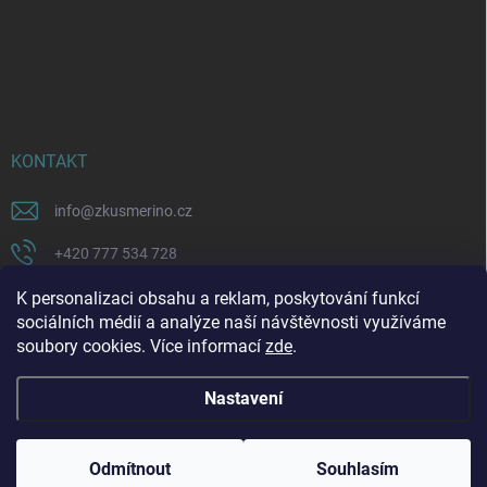
KONTAKT
info
@
zkusmerino.cz
+420 777 534 728
https://www.facebook.com/zkusmerino/
K personalizaci obsahu a reklam, poskytování funkcí
sociálních médií a analýze naší návštěvnosti využíváme
zkusmerino.cz
soubory cookies. Více informací
zde
.
Nastavení
Copyright 2026
ZKUSMERINO
. Všechna práva vyhrazena.
Upravit nastavení
cookies
Odmítnout
Souhlasím