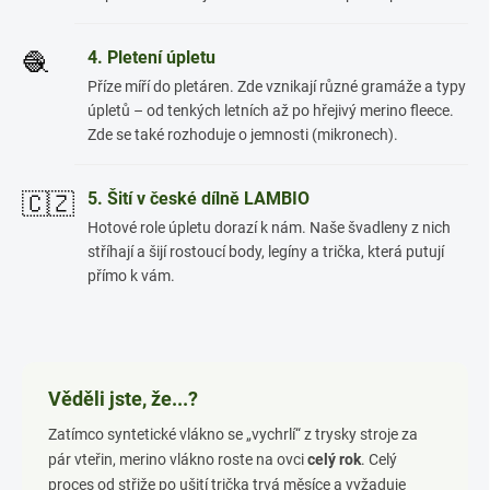
4. Pletení úpletu
🧶
Příze míří do pletáren. Zde vznikají různé gramáže a typy
úpletů – od tenkých letních až po hřejivý merino fleece.
Zde se také rozhoduje o jemnosti (mikronech).
5. Šití v české dílně LAMBIO
🇨🇿
Hotové role úpletu dorazí k nám. Naše švadleny z nich
stříhají a šijí rostoucí body, legíny a trička, která putují
přímo k vám.
Věděli jste, že...?
Zatímco syntetické vlákno se „vychrlí“ z trysky stroje za
pár vteřin, merino vlákno roste na ovci
celý rok
. Celý
proces od střiže po ušití trička trvá měsíce a vyžaduje