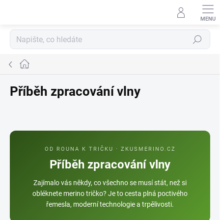
Přejít
na
obsah
Hledat
Domů
Příběh zpracování vlny
OD ROUNA K TRIČKU · ZKUSMERINO.CZ
Příběh zpracování vlny
Zajímalo vás někdy, co všechno se musí stát, než si
obléknete merino tričko? Je to cesta plná poctivého
řemesla, moderní technologie a trpělivosti.