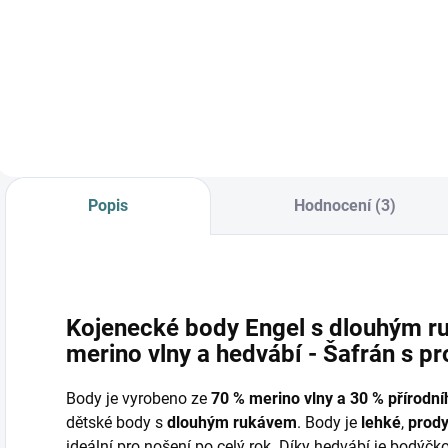
Prémiová péče s
bio olivovým olejem
a levandulí.
Ekologický prací gel
vyvinutý speciálně
pro nejjemnější
merino vlnu a
hedvábí.
Neobsahuje
Popis
Hodnocení (3)
enzymy, vyživuje
vlákno a vrací mu...
Kojenecké body Engel s dlouhým 
merino vlny a hedvábí - Šafrán s pr
Body je vyrobeno ze
70 % merino vlny a 30 % přírodn
dětské body s
dlouhým rukávem
. Body je
lehké
,
prod
ideální pro nošení po celý rok. Díky hedvábí je bodýčk