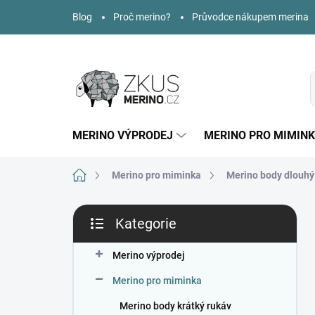
Přejít
Blog
Proč merino?
Průvodce nákupem merina
na
obsah
MERINO VÝPRODEJ
MERINO PRO MIMIN
Domů
Merino pro miminka
Merino body dlouhý
P
Kategorie
o
Přeskočit
s
kategorie
t
Merino výprodej
r
Merino pro miminka
a
n
Merino body krátký rukáv