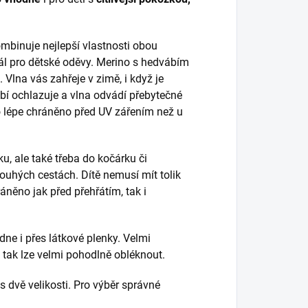
mbinuje nejlepší vlastnosti obou
ál pro dětské oděvy. Merino s hedvábím
. Vlna vás zahřeje v zimě, i když je
bí ochlazuje a vlna odvádí přebytečné
lo lépe chráněno před UV zářením než u
u, ale také třeba do kočárku či
ouhých cestách. Dítě nemusí mít tolik
áněno jak před přehřátím, tak i
dne i přes látkové plenky. Velmi
 tak lze velmi pohodlně obléknout.
 dvě velikosti. Pro výběr správné