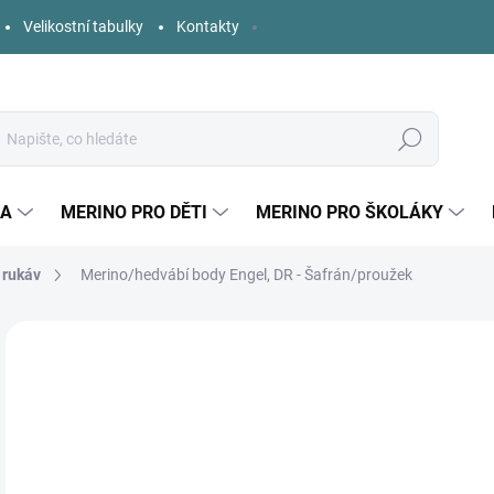
Velikostní tabulky
Kontakty
Hledat
KA
MERINO PRO DĚTI
MERINO PRO ŠKOLÁKY
 rukáv
Merino/hedvábí body Engel, DR - Šafrán/proužek
3 hodnocení
Podrobnosti hodnocení
ZNAČKA:
ENGEL
o
Měr
ZVO
cena
DĚT