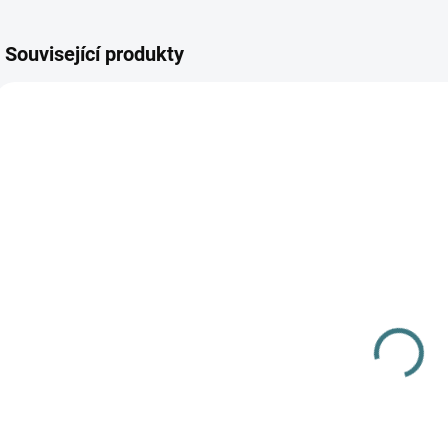
Související produkty
AKCE
AKCE
SKLADEM
SKLADEM
(>5 KS)
(>5 KS)
SONETT
SONETT Péče
Olivový prací
o vlnu a
gel na vlnu a
hedvábí 300
hedvábí - 1 L
ml
249 Kč
282 Kč
Do košíku
Do košíku