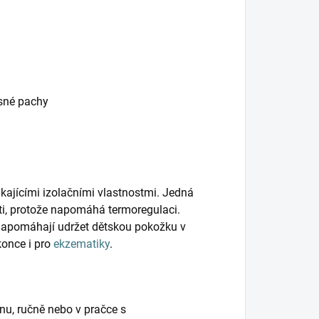
esné pachy
kajícími izolačními vlastnostmi. Jedná
ěti, protože napomáhá termoregulaci.
napomáhají udržet dětskou pokožku v
konce i pro
ekzematiky
.
nu, ručně nebo v pračce s