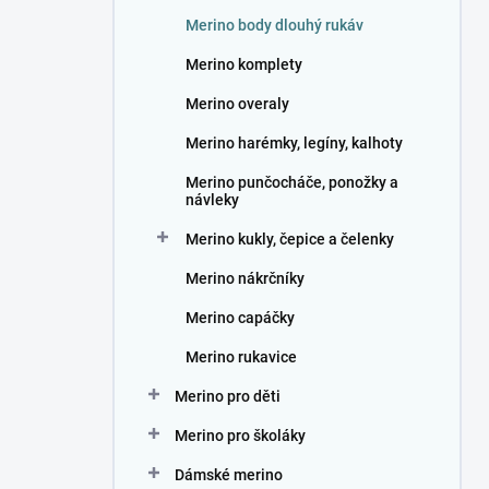
n
Merino body dlouhý rukáv
í
p
Merino komplety
a
n
Merino overaly
e
Merino harémky, legíny, kalhoty
l
Merino punčocháče, ponožky a
návleky
Merino kukly, čepice a čelenky
Merino nákrčníky
Merino capáčky
Merino rukavice
Merino pro děti
Merino pro školáky
Dámské merino