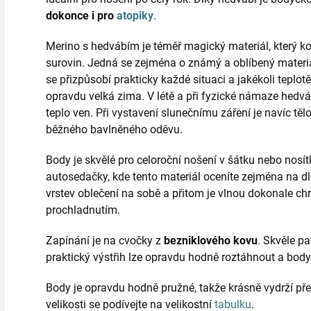
dokonce i pro
atopiky
.
Merino s hedvábím je téměř magický materiál, který ko
surovin. Jedná se zejména o známý a oblíbený materi
se přizpůsobí prakticky každé situaci a jakékoli teplotě
opravdu velká zima. V létě a při fyzické námaze hedvá
teplo ven. Při vystavení slunečnímu záření je navíc tě
běžného bavlněného oděvu.
Body je skvělé pro celoroční nošení v šátku nebo nosítk
autosedačky, kde tento materiál oceníte zejména na dl
vrstev oblečení na sobě a přitom je vlnou dokonale chr
prochladnutím.
Zapínání je na cvočky z
bezniklového kovu
. Skvěle pa
praktický výstřih lze opravdu hodně roztáhnout a body
Body je opravdu hodně pružné, takže krásně vydrží přes
velikosti se podívejte na velikostní
tabulku
.