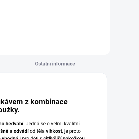
Ostatní informace
rukávem z kombinace
oužky.
ího hedvábí
. Jedná se o velmi kvalitní
yšné
a
odvádí
od těla
vlhkost
, je proto
o
vhodné
i pro děti s
citlivější pokožkou,