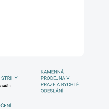
EME DORUČIT DO:
ZVOLTE VARIANTU
−
+
Přidat do košíku
ILNÍ INFORMACE
ZEPTAT SE
HLÍDAT
KAMENNÁ
 STŘIHY
PRODEJNA V
PRAZE A RYCHLÉ
s vaším
ODESLÁNÍ
EČENÍ