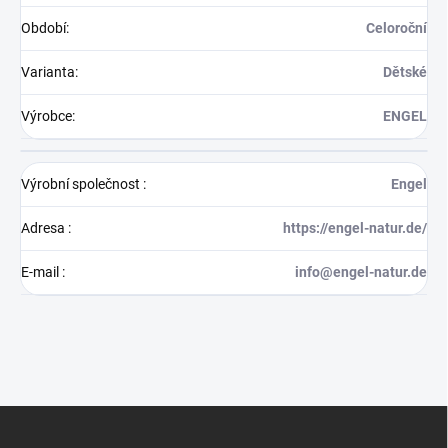
Období
:
Celoroční
Varianta
:
Dětské
Výrobce
:
ENGEL
Výrobní společnost
:
Engel
Adresa
:
https://engel-natur.de/
E-mail
:
info@engel-natur.de
Z
á