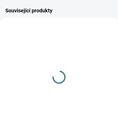
Související produkty
AKCE
SKLADEM
SKLADEM
(1 KS)
(>5 KS)
Merino/hedvábí spací
SONETT Olivový prací
overal Engel - přírodní
gel na vlnu a hedvábí
120 ml
1 098 Kč
od
47 Kč
Detail
Do košíku