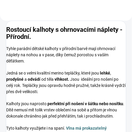
Rostoucí kalhoty s ohrnovacími náplety -
Přírodní.
Tyhle parádní dětské kalhoty v přírodní barvě mají ohrnovací
náplety na nohou a v pase, díky čemuž porostou s vaším
děťátkem.
Jedná se o velmi kvalitní merino tepláčky, které jsou
lehké
,
prodyšné
a
odvádí
od těla
vlhkost.
Jsou ideální pro nošení po
celý rok. Tepláčky jsou opravdu hodně pružné, takže krásně vydrží
přes dvě velikosti.
Kalhoty jsou naprosto
perfektní při nošení v šátku nebo nosítku
.
Dítě nemusí mít tolik vrstev oblečení na sobě a přitom je vlnou
dokonale chráněno jak před přehřátím, tak i prochladnutím.
Tyto kalhoty využijete i na spaní.
Vlna má prokazatelný