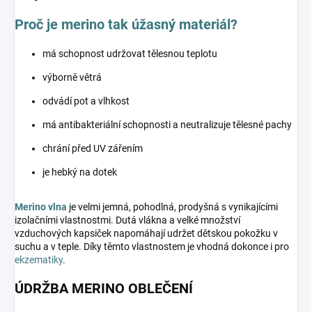
Proč je merino tak úžasný materiál?
má schopnost udržovat tělesnou teplotu
výborně větrá
odvádí pot a vlhkost
má antibakteriální schopnosti a neutralizuje tělesné pachy
chrání před UV zářením
je hebký na dotek
Merino vlna
je velmi jemná, pohodlná, prodyšná s vynikajícími
izolačními vlastnostmi. Dutá vlákna a velké množství
vzduchových kapsiček napomáhají udržet dětskou pokožku v
suchu a v teple. Díky těmto vlastnostem je vhodná dokonce i pro
ekzematiky
.
ÚDRŽBA MERINO OBLEČENÍ