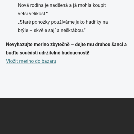
Nová rodina je nadšená a já mohla koupit
větší velikost.“
„Staré ponožky používáme jako hadříky na
brýle – skvěle sají a neškrábou.“
Nevyhazujte merino zbytečně – dejte mu druhou šanci a
buďte součástí udržitelné budoucnosti!
Vložit merino do bazaru
Z
á
p
a
t