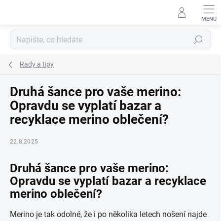
Přejít
na
obsah
Hledat
Rady a tipy
Druhá šance pro vaše merino:
Opravdu se vyplatí bazar a
recyklace merino oblečení?
22.8.2025
Druhá šance pro vaše merino:
Opravdu se vyplatí bazar a recyklace
merino oblečení?
Merino je tak odolné, že i po několika letech nošení najde