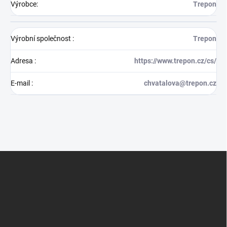
Výrobce
:
Trepon
Výrobní společnost
:
Trepon
Adresa
:
https://www.trepon.cz/cs/
E-mail
:
chvatalova@trepon.cz
Z
á
p
a
t
í