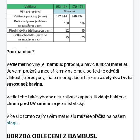
Proč bambus?
Vedle merino vlny je i bambus přírodní, a navíc funkční materiál.
Je velmi pružný a moc příjemný na omak, perfektně odvádí
vlhkost, je prodyšný, má termoregulační funkci a
až čtyřikrát větší
savost než bavlna
.
Vedle toho také výborně neutralizuje zápach, likviduje bakterie,
chrání před UV zářením
a je antistatický.
Více si o tomto zajímavém materiálu můžete přečíst na našem
blogu
.
ÚDRŽBA OBLEČENÍ Z BAMBUSU