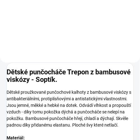
Norbert
89 Kč
Detail
Dětské punčocháče Trepon z bambusové
viskózy - Soptík.
Dětské proužkované punčochové kalhoty z bambusové viskózy s
antibakteriálními, protiplísňovými a antistatickými vlastnostmi.
Jsou jemné, měkké a hebké na dotek. Odvádí vlhkost a propouští
vzduch - díky tomu pokožka dýchá a punčocháče se nelepí na
pokožku. Bambusové punčocháče hřejí, chladí a dýchají. Skvěle
padnou díky přidanému elastanu. Ploché švy které netlačí.
Materiál: