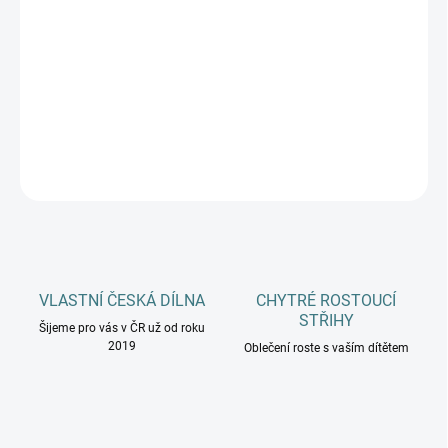
MŮŽEME DORUČIT DO:
12.8.2026
−
+
Přidat do košíku
DETAILNÍ INFORMACE
ZEPTAT SE
HLÍDAT
VLASTNÍ ČESKÁ DÍLNA
CHYTRÉ ROSTOUCÍ
STŘIHY
Šijeme pro vás v ČR už od roku
2019
Oblečení roste s vaším dítětem