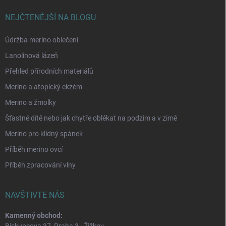
NEJČTENĚJŠÍ NA BLOGU
Údržba merino oblečení
Lanolinová lázeň
Přehled přírodních materiálů
Merino a atopický ekzém
Merino a žmolky
Šťastné dítě nebo jak chytře oblékat na podzim a v zimě
Merino pro klidný spánek
Příběh merino ovcí
Příběh zpracování vlny
NAVŠTIVTE NÁS
Kamenný obchod:
Biskupcova 37, Praha 3 - Žižkov