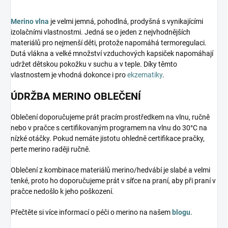
Merino vlna
je velmi jemná, pohodlná, prodyšná s vynikajícími
izolačními vlastnostmi. Jedná se o jeden z nejvhodnějších
materiálů pro nejmenší děti, protože napomáhá termoregulaci.
Dutá vlákna a velké množství vzduchových kapsiček napomáhají
udržet dětskou pokožku v suchu a v teple. Díky těmto
vlastnostem je vhodná dokonce i pro
ekzematiky
.
ÚDRŽBA MERINO OBLEČENÍ
Oblečení doporučujeme prát pracím prostředkem na vlnu, ručně
nebo v pračce s certifikovaným programem na vlnu do 30°C na
nízké otáčky. Pokud nemáte jistotu ohledně certifikace pračky,
perte merino raději ručně.
Oblečení z kombinace materiálů merino/hedvábí je slabé a velmi
tenké, proto ho doporučujeme prát v síťce na praní, aby při praní v
pračce nedošlo k jeho poškození.
Přečtěte si více informací o péči o merino na našem
blogu
.