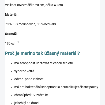
Velikost 86/92: šířka 20 cm, délka 43 cm
Materiál:
70 % BIO merino vlna, 30 % hedvábí
Gramáž:
2
180 g/m
Proč je merino tak úžasný materiál?
má schopnost udržovat tělesnou teplotu
výborně větrá
odvádí pot a vlhkost
má antibakteriální schopnosti a neutralizuje tělesné pachy
chrání před UV zářením
je hebký na dotek