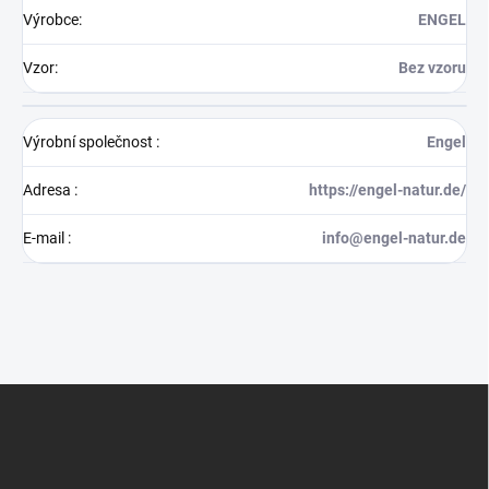
Výrobce
:
ENGEL
Vzor
:
Bez vzoru
Výrobní společnost
:
Engel
Adresa
:
https://engel-natur.de/
E-mail
:
info@engel-natur.de
Z
á
p
a