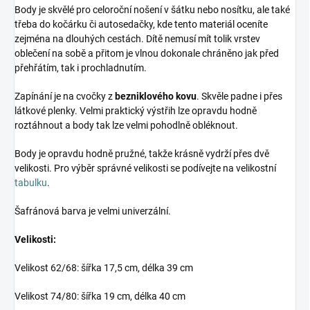
Body je skvělé pro celoroční nošení v šátku nebo nosítku, ale také
třeba do kočárku či autosedačky, kde tento materiál oceníte
zejména na dlouhých cestách. Dítě nemusí mít tolik vrstev
oblečení na sobě a přitom je vlnou dokonale chráněno jak před
přehřátím, tak i prochladnutím.
Zapínání je na cvočky z
bezniklového kovu
. Skvěle padne i přes
látkové plenky. Velmi praktický výstřih lze opravdu hodně
roztáhnout a body tak lze velmi pohodlně obléknout.
Body je opravdu hodně pružné, takže krásně vydrží přes dvě
velikosti. Pro výběr správné velikosti se podívejte na velikostní
tabulku
.
Šafránová barva je velmi univerzální.
Velikosti:
Velikost 62/68: šířka 17,5 cm, délka 39 cm
Velikost 74/80: šířka 19 cm, délka 40 cm