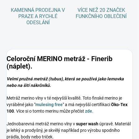
KAMENNÁ PRODEJNA V
VÍCE NEŽ 20 ZNAČEK
PRAZE A RYCHLÉ
FUNKČNÍHO OBLEČENÍ
ODESLÁNÍ
Celoroční MERINO metráž - Finerib
(náplet).
Velmi pružná metráž (tubus), která se používá jako lemovka
nebo na šití nákrčníků.
Metráž merino vlny v té nejvyšší kvalitě. Toto finské merino je
vyráběné jako "
mulesing free
" a má nejvyšší certifikaci
Öko-Tex
100
. Více si o tomto merinu může přečíst
zde
.
Jednobarevná metráž merino vlny v
super wash
úpravě. Materiál
je lehký a prodyšný, je skvělý například pro výrobu spodního
prádla, body nebo triček.