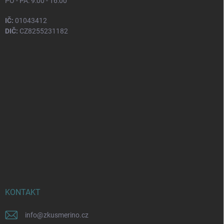
PO - PÁ: 9:00 - 16:00
IČ:
01043412
DIČ:
CZ8255231182
KONTAKT
info
@
zkusmerino.cz