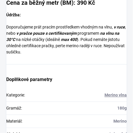
Cena za běžný metr (BM): 390 Kč
Údržba:
Doporučujeme prát pracím prostředkem vhodným na vlnu,
v ruce
,
nebo
v pračce pouze s certifikovaným
programem
na vlnu na
30°C
na nízké otáčky (ideálně
max 400
). Pokud nemáte jistotu
ohledně certifikace pračky, perte merino raději v ruce. Nepoužívat
sušičku.
Doplňkové parametry
Kategorie
:
Merino vlna
Gramáž
:
180g
Materiál
:
Merino