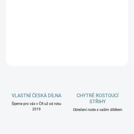
MŮŽEME DORUČIT DO:
ZVOLTE VARIANTU
−
+
Přidat do košíku
DETAILNÍ INFORMACE
ZEPTAT SE
HLÍDAT
VLASTNÍ ČESKÁ DÍLNA
CHYTRÉ ROSTOUCÍ
STŘIHY
Šijeme pro vás v ČR už od roku
2019
Oblečení roste s vaším dítětem