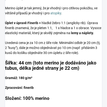
Merino úplet je tak jemný, že je vhodný i pro citlivou pokožku, ve
většině případů je vhodný i pro
atopiky
.
Úplet v úpravě Finerib =
hladké žebro 1:1 (anglicky rib). Úprava
finerib znamená, že je pleten 1:1, 1 x hladce a 1 x obrace. Vysoce
elastický materiál, který je skvělý zejména na
lemy a náplety.
Uvedená cena je za 10 cm z šíře role. Minimální odběr je 20 cm (tj.
2 "kusy"), dále je možno objednávat po 10 cm (např. přidáním 3
kusů do košíku objednáte 30 cm úpletu z šíře role).
Šířka: 44 cm (toto merino je dodáváno jako
tubus, délka jedné strany je 22 cm)
Gramáž: 180 g/m²
Zpracování: finerib
Složení: 100% merino